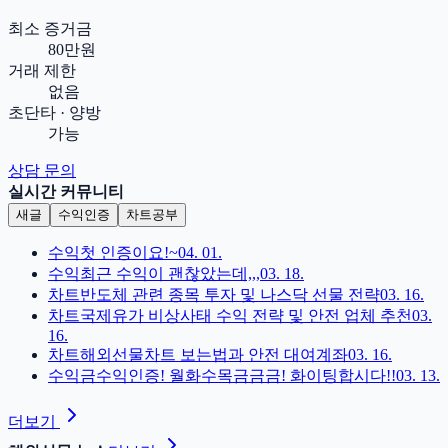
최소 증거금
80만원
거래 제한
없음
초단타 · 양방
가능
상담 문의
실시간 커뮤니티
새글
수익인증
차트공부
수익
첫 인증이요!~
04. 01.
수익
최근 수익이 괜찮았는데,,,
03. 18.
차트
반도체 관련 종목 투자 및 나스닥 선물 전략
03. 16.
차트
국제유가 비상사태 수익 전략 및 안전 업체 추천
03.
16.
차트
해외선물차트 보는법과 안전 대여계좌
03. 16.
수익
금수익인증! 월화수목금금금! 화이팅합시다!!
03. 13.
더보기