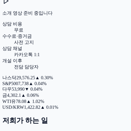
소개 영상 준비 중입니다
상담 비용
무료
수수료·증거금
사전 고지
상담 채널
카카오톡 1:1
개설 이후
전담 담당자
나스닥
29,576.25
▲
0.30%
S&P500
7,738
▲
0.04%
다우
53,990
▼
0.04%
금
4,302.1
▲
0.06%
WTI유
78.08
▲
1.02%
USD/KRW
1,422.82
▲
0.01%
저희가 하는 일