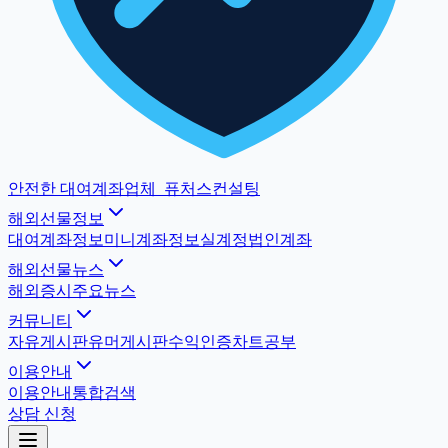
안전한 대여계좌업체
_
퓨처스컨설팅
해외선물정보
대여계좌정보
미니계좌정보
실계정법인계좌
해외선물뉴스
해외증시
주요뉴스
커뮤니티
자유게시판
유머게시판
수익인증
차트공부
이용안내
이용안내
통합검색
상담 신청