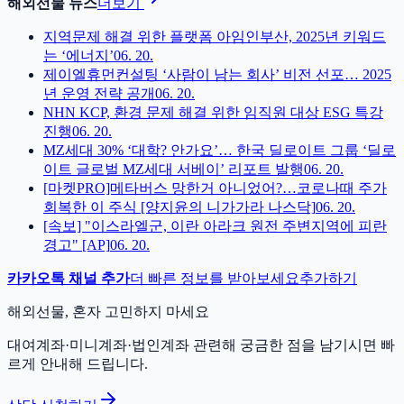
해외선물 뉴스
더보기
지역문제 해결 위한 플랫폼 아임인부산, 2025년 키워드
는 ‘에너지’
06. 20.
제이엘휴먼컨설팅 ‘사람이 남는 회사’ 비전 선포… 2025
년 운영 전략 공개
06. 20.
NHN KCP, 환경 문제 해결 위한 임직원 대상 ESG 특강
진행
06. 20.
MZ세대 30% ‘대학? 안가요’… 한국 딜로이트 그룹 ‘딜로
이트 글로벌 MZ세대 서베이’ 리포트 발행
06. 20.
[마켓PRO]메타버스 망한거 아니었어?…코로나때 주가
회복한 이 주식 [양지윤의 니가가라 나스닥]
06. 20.
[속보] "이스라엘군, 이란 아라크 원전 주변지역에 피란
경고" [AP]
06. 20.
카카오톡 채널 추가
더 빠른 정보를 받아보세요
추가하기
해외선물, 혼자 고민하지 마세요
대여계좌·미니계좌·법인계좌 관련해 궁금한 점을 남기시면 빠
르게 안내해 드립니다.