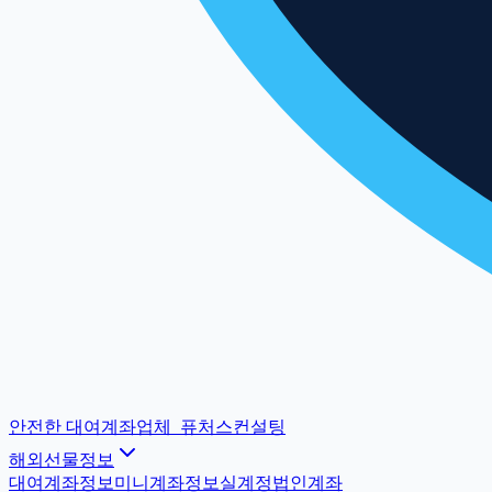
안전한 대여계좌업체
_
퓨처스컨설팅
해외선물정보
대여계좌정보
미니계좌정보
실계정법인계좌