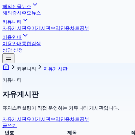
해외선물뉴스
해외증시
주요뉴스
커뮤니티
자유게시판
유머게시판
수익인증
차트공부
이용안내
이용안내
통합검색
상담 신청
커뮤니티
자유게시판
커뮤니티
자유게시판
퓨처스컨설팅이 직접 운영하는 커뮤니티 게시판입니다.
자유게시판
유머게시판
수익인증
차트공부
글쓰기
번호
제목