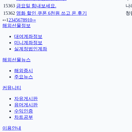
15363
금요일 힘내보세요.
나
15362
영화 할인 쿠폰 6천원 쓰고 온 후기
청
«
‹
1
2
3
4
5
6
7
8
9
10
›
»
해외선물정보
대여계좌정보
미니계좌정보
실계정법인계좌
해외선물뉴스
해외증시
주요뉴스
커뮤니티
자유게시판
유머게시판
수익인증
차트공부
이용안내