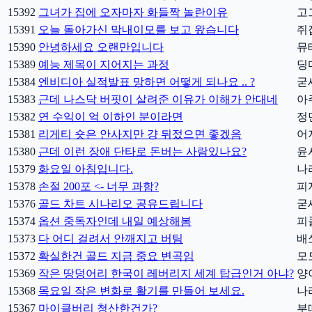
15392
그녀가 집에 오자마자 화들짝 놀란이유
고
15391
오늘 돌아가신 막내이모를 보고 왔습니다
쥐
15390
안녕하세요 오랜만입니다
뮤
15389
예능 제목이 지어지는 과정
딩
15384
엔비디아 실적발표 망하면 어떻게 되나요 .. ?
굳
15383
근데 나스닥 버핏이 살려준 이유가 이해가 안대네
아
15382
연 수익이 억 이하인 분이라면
정
15381
리게티 숏은 안사지만 걍 뒤젔으면 좋겠음
어
15380
근데 이런 장애 단타로 돈버는 사람있나요?
윤
15379
화요일 아침입니다.
나
15378
손절 200포 <- 너무 과함?
피
15376
골드 차트 시나리오 공유드립니다
굳
15374
옵션 중독자인데 내일 예상해봄
피
15373
다 어디 걸려서 안깨지고 버팀
배
15372
확실한건 골드 지금 중요 변곡임
모
15369
작은 땅덩어리 한국이 레버리지 세계 탑급인거 아냐?
양
15368
목요일 작은 변화로 활기를 만들어 보세요.
나
15367
마이클버리 청산한건가?
부