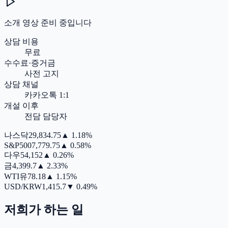
소개 영상 준비 중입니다
상담 비용
무료
수수료·증거금
사전 고지
상담 채널
카카오톡 1:1
개설 이후
전담 담당자
나스닥
29,834.75
▲
1.18%
S&P500
7,779.75
▲
0.58%
다우
54,152
▲
0.26%
금
4,399.7
▲
2.33%
WTI유
78.18
▲
1.15%
USD/KRW
1,415.7
▼
0.49%
저희가 하는 일