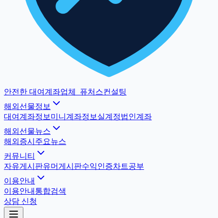
안전한 대여계좌업체
_
퓨처스컨설팅
해외선물정보
대여계좌정보
미니계좌정보
실계정법인계좌
해외선물뉴스
해외증시
주요뉴스
커뮤니티
자유게시판
유머게시판
수익인증
차트공부
이용안내
이용안내
통합검색
상담 신청