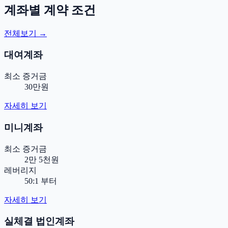
계좌별 계약 조건
전체보기 →
대여계좌
최소 증거금
30만원
자세히 보기
미니계좌
최소 증거금
2만 5천원
레버리지
50:1 부터
자세히 보기
실체결 법인계좌