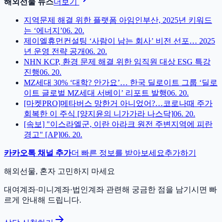
해외선물 뉴스
더보기
지역문제 해결 위한 플랫폼 아임인부산, 2025년 키워드
는 ‘에너지’
06. 20.
제이엘휴먼컨설팅 ‘사람이 남는 회사’ 비전 선포… 2025
년 운영 전략 공개
06. 20.
NHN KCP, 환경 문제 해결 위한 임직원 대상 ESG 특강
진행
06. 20.
MZ세대 30% ‘대학? 안가요’… 한국 딜로이트 그룹 ‘딜로
이트 글로벌 MZ세대 서베이’ 리포트 발행
06. 20.
[마켓PRO]메타버스 망한거 아니었어?…코로나때 주가
회복한 이 주식 [양지윤의 니가가라 나스닥]
06. 20.
[속보] "이스라엘군, 이란 아라크 원전 주변지역에 피란
경고" [AP]
06. 20.
카카오톡 채널 추가
더 빠른 정보를 받아보세요
추가하기
해외선물, 혼자 고민하지 마세요
대여계좌·미니계좌·법인계좌 관련해 궁금한 점을 남기시면 빠
르게 안내해 드립니다.