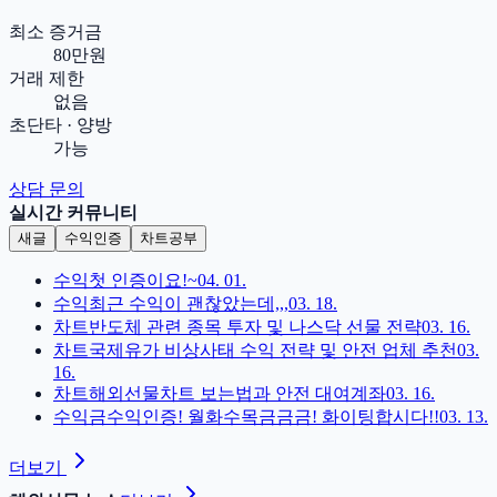
최소 증거금
80만원
거래 제한
없음
초단타 · 양방
가능
상담 문의
실시간 커뮤니티
새글
수익인증
차트공부
수익
첫 인증이요!~
04. 01.
수익
최근 수익이 괜찮았는데,,,
03. 18.
차트
반도체 관련 종목 투자 및 나스닥 선물 전략
03. 16.
차트
국제유가 비상사태 수익 전략 및 안전 업체 추천
03.
16.
차트
해외선물차트 보는법과 안전 대여계좌
03. 16.
수익
금수익인증! 월화수목금금금! 화이팅합시다!!
03. 13.
더보기