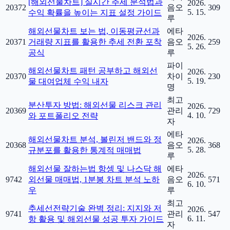
[해외선물차트] 실시간 추세 분석법과
2026.
20372
음오
309
5. 15.
수익 확률을 높이는 지표 설정 가이드
루
해외선물차트 보는 법, 이동평균선과
에타
2026.
20371
거래량 지표를 활용한 추세 전환 포착
음오
259
5. 26.
공식
루
파이
해외선물차트 패턴 공부하고 해외선
2026.
20370
차이
230
5. 19.
물 대여업체 수익 내자
명
최고
분산투자 방법: 해외선물 리스크 관리
2026.
20369
관리
729
4. 10.
와 포트폴리오 전략
자
에타
해외선물차트 분석, 볼린저 밴드와 정
2026.
20368
음오
368
5. 28.
규분포를 활용한 통계적 매매법
루
해외선물 잘하는법 항셍 및 나스닥 해
에타
2026.
9742
외선물 매매법, 1분봉 차트 분석 노하
음오
571
6. 10.
우
루
최고
추세선전략기술 완벽 정리: 지지와 저
2026.
9741
관리
547
6. 11.
항 활용 및 해외선물 성공 투자 가이드
자