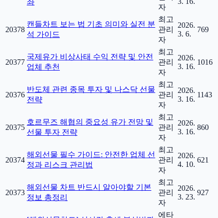
3. 16.
좌
자
최고
캔들차트 보는 법 기초 의미와 실전 분
2026.
20378
관리
769
3. 6.
석 가이드
자
최고
국제유가 비상사태 수익 전략 및 안전
2026.
20377
관리
1016
3. 16.
업체 추천
자
최고
반도체 관련 종목 투자 및 나스닥 선물
2026.
20376
관리
1143
3. 16.
전략
자
최고
호르무즈 해협의 중요성 유가 전망 및
2026.
20375
관리
860
3. 16.
선물 투자 전략
자
최고
해외선물 필수 가이드: 안전한 업체 선
2026.
20374
관리
621
4. 10.
정과 리스크 관리법
자
최고
해외선물 차트 반드시 알아야할 기본
2026.
20373
관리
927
3. 23.
정보 총정리
자
에타