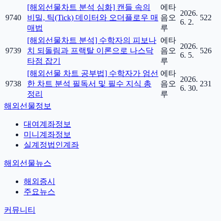
[해외선물차트 분석 심화] 캔들 속의
에타
2026.
9740
비밀, 틱(Tick) 데이터와 오더플로우 매
음오
522
6. 2.
매법
루
[해외선물차트 분석] 수학자의 피보나
에타
2026.
9739
치 되돌림과 프랙탈 이론으로 나스닥
음오
526
6. 5.
타점 잡기
루
[해외선물 차트 공부법] 수학자가 엄선
에타
2026.
9738
한 차트 분석 필독서 및 필수 지식 총
음오
231
6. 30.
정리
루
해외선물정보
대여계좌정보
미니계좌정보
실계정법인계좌
해외선물뉴스
해외증시
주요뉴스
커뮤니티