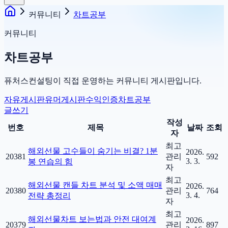
커뮤니티
차트공부
커뮤니티
차트공부
퓨처스컨설팅이 직접 운영하는 커뮤니티 게시판입니다.
자유게시판
유머게시판
수익인증
차트공부
글쓰기
작성
번호
제목
날짜
조회
자
최고
해외선물 고수들이 숨기는 비결? 1분
2026.
20381
관리
592
3. 3.
봉 연습의 힘
자
최고
해외선물 캔들 차트 분석 및 소액 매매
2026.
20380
관리
764
3. 4.
전략 총정리
자
최고
해외선물차트 보는법과 안전 대여계
2026.
20379
관리
897