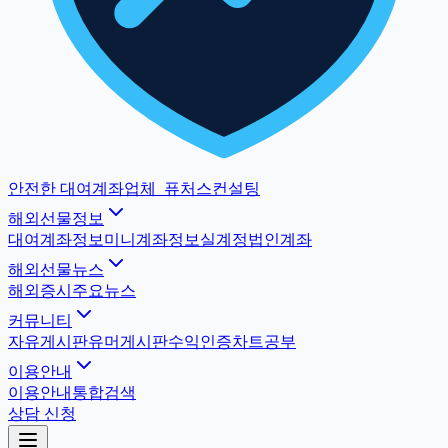
안전한 대여계좌업체
_
퓨처스컨설팅
해외선물정보
대여계좌정보
미니계좌정보
실계정법인계좌
해외선물뉴스
해외증시
주요뉴스
커뮤니티
자유게시판
유머게시판
수익인증
차트공부
이용안내
이용안내
통합검색
상담 신청