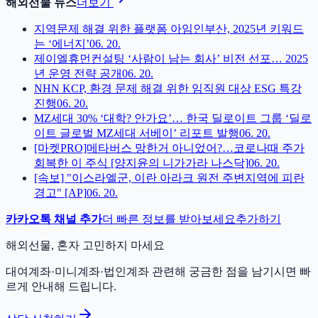
해외선물 뉴스
더보기
지역문제 해결 위한 플랫폼 아임인부산, 2025년 키워드
는 ‘에너지’
06. 20.
제이엘휴먼컨설팅 ‘사람이 남는 회사’ 비전 선포… 2025
년 운영 전략 공개
06. 20.
NHN KCP, 환경 문제 해결 위한 임직원 대상 ESG 특강
진행
06. 20.
MZ세대 30% ‘대학? 안가요’… 한국 딜로이트 그룹 ‘딜로
이트 글로벌 MZ세대 서베이’ 리포트 발행
06. 20.
[마켓PRO]메타버스 망한거 아니었어?…코로나때 주가
회복한 이 주식 [양지윤의 니가가라 나스닥]
06. 20.
[속보] "이스라엘군, 이란 아라크 원전 주변지역에 피란
경고" [AP]
06. 20.
카카오톡 채널 추가
더 빠른 정보를 받아보세요
추가하기
해외선물, 혼자 고민하지 마세요
대여계좌·미니계좌·법인계좌 관련해 궁금한 점을 남기시면 빠
르게 안내해 드립니다.