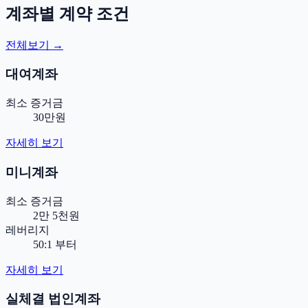
계좌별 계약 조건
전체보기 →
대여계좌
최소 증거금
30만원
자세히 보기
미니계좌
최소 증거금
2만 5천원
레버리지
50:1 부터
자세히 보기
실체결 법인계좌