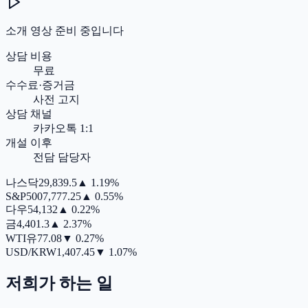
소개 영상 준비 중입니다
상담 비용
무료
수수료·증거금
사전 고지
상담 채널
카카오톡 1:1
개설 이후
전담 담당자
나스닥
29,839.5
▲
1.19%
S&P500
7,777.25
▲
0.55%
다우
54,132
▲
0.22%
금
4,401.3
▲
2.37%
WTI유
77.08
▼
0.27%
USD/KRW
1,407.45
▼
1.07%
저희가 하는 일