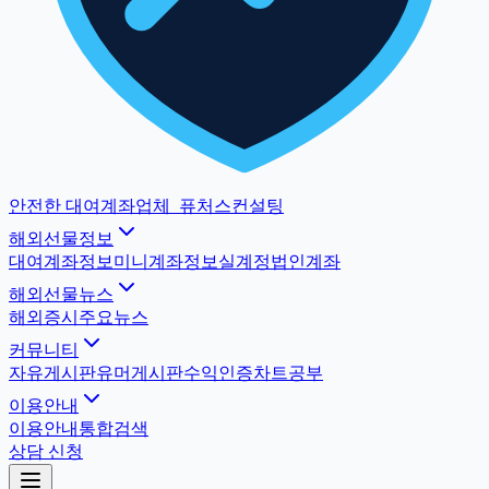
안전한 대여계좌업체
_
퓨처스컨설팅
해외선물정보
대여계좌정보
미니계좌정보
실계정법인계좌
해외선물뉴스
해외증시
주요뉴스
커뮤니티
자유게시판
유머게시판
수익인증
차트공부
이용안내
이용안내
통합검색
상담 신청