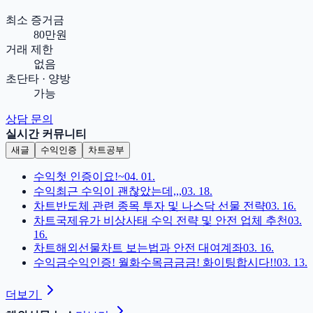
최소 증거금
80만원
거래 제한
없음
초단타 · 양방
가능
상담 문의
실시간 커뮤니티
새글
수익인증
차트공부
수익
첫 인증이요!~
04. 01.
수익
최근 수익이 괜찮았는데,,,
03. 18.
차트
반도체 관련 종목 투자 및 나스닥 선물 전략
03. 16.
차트
국제유가 비상사태 수익 전략 및 안전 업체 추천
03.
16.
차트
해외선물차트 보는법과 안전 대여계좌
03. 16.
수익
금수익인증! 월화수목금금금! 화이팅합시다!!
03. 13.
더보기