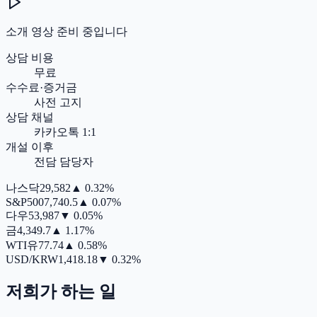
소개 영상 준비 중입니다
상담 비용
무료
수수료·증거금
사전 고지
상담 채널
카카오톡 1:1
개설 이후
전담 담당자
나스닥
29,582
▲
0.32%
S&P500
7,740.5
▲
0.07%
다우
53,987
▼
0.05%
금
4,349.7
▲
1.17%
WTI유
77.74
▲
0.58%
USD/KRW
1,418.18
▼
0.32%
저희가 하는 일