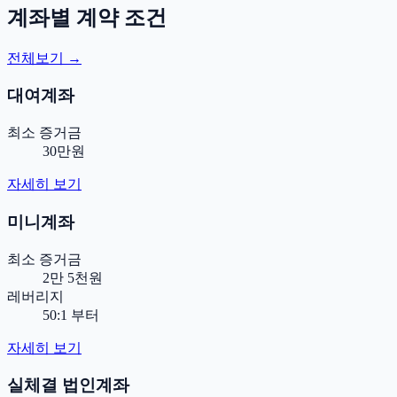
계좌별 계약 조건
전체보기 →
대여계좌
최소 증거금
30만원
자세히 보기
미니계좌
최소 증거금
2만 5천원
레버리지
50:1 부터
자세히 보기
실체결 법인계좌