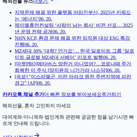
해외선물 뉴스
더보기
지역문제 해결 위한 플랫폼 아임인부산, 2025년 키워드
는 ‘에너지’
06. 20.
제이엘휴먼컨설팅 ‘사람이 남는 회사’ 비전 선포… 2025
년 운영 전략 공개
06. 20.
NHN KCP, 환경 문제 해결 위한 임직원 대상 ESG 특강
진행
06. 20.
MZ세대 30% ‘대학? 안가요’… 한국 딜로이트 그룹 ‘딜로
이트 글로벌 MZ세대 서베이’ 리포트 발행
06. 20.
[마켓PRO]메타버스 망한거 아니었어?…코로나때 주가
회복한 이 주식 [양지윤의 니가가라 나스닥]
06. 20.
[속보] "이스라엘군, 이란 아라크 원전 주변지역에 피란
경고" [AP]
06. 20.
카카오톡 채널 추가
더 빠른 정보를 받아보세요
추가하기
해외선물, 혼자 고민하지 마세요
대여계좌·미니계좌·법인계좌 관련해 궁금한 점을 남기시면 빠
르게 안내해 드립니다.