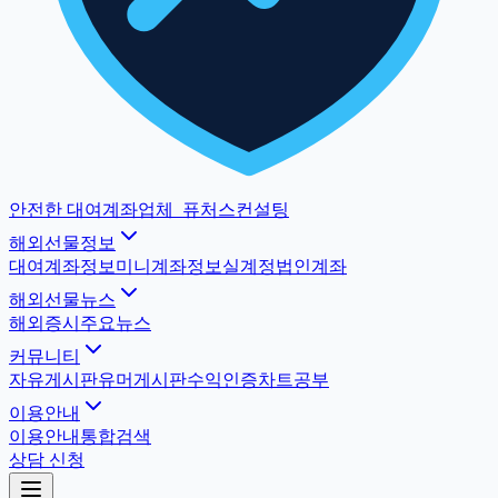
안전한 대여계좌업체
_
퓨처스컨설팅
해외선물정보
대여계좌정보
미니계좌정보
실계정법인계좌
해외선물뉴스
해외증시
주요뉴스
커뮤니티
자유게시판
유머게시판
수익인증
차트공부
이용안내
이용안내
통합검색
상담 신청