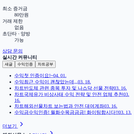
최소 증거금
80만원
거래 제한
없음
초단타 · 양방
가능
상담 문의
실시간 커뮤니티
새글
수익인증
차트공부
수익
첫 인증이요!~
04. 01.
수익
최근 수익이 괜찮았는데,,,
03. 18.
차트
반도체 관련 종목 투자 및 나스닥 선물 전략
03. 16.
차트
국제유가 비상사태 수익 전략 및 안전 업체 추천
03.
16.
차트
해외선물차트 보는법과 안전 대여계좌
03. 16.
수익
금수익인증! 월화수목금금금! 화이팅합시다!!
03. 13.
더보기