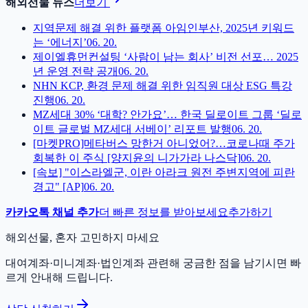
해외선물 뉴스
더보기
지역문제 해결 위한 플랫폼 아임인부산, 2025년 키워드
는 ‘에너지’
06. 20.
제이엘휴먼컨설팅 ‘사람이 남는 회사’ 비전 선포… 2025
년 운영 전략 공개
06. 20.
NHN KCP, 환경 문제 해결 위한 임직원 대상 ESG 특강
진행
06. 20.
MZ세대 30% ‘대학? 안가요’… 한국 딜로이트 그룹 ‘딜로
이트 글로벌 MZ세대 서베이’ 리포트 발행
06. 20.
[마켓PRO]메타버스 망한거 아니었어?…코로나때 주가
회복한 이 주식 [양지윤의 니가가라 나스닥]
06. 20.
[속보] "이스라엘군, 이란 아라크 원전 주변지역에 피란
경고" [AP]
06. 20.
카카오톡 채널 추가
더 빠른 정보를 받아보세요
추가하기
해외선물, 혼자 고민하지 마세요
대여계좌·미니계좌·법인계좌 관련해 궁금한 점을 남기시면 빠
르게 안내해 드립니다.