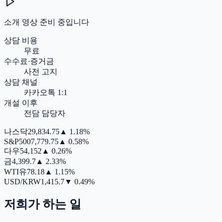
소개 영상 준비 중입니다
상담 비용
무료
수수료·증거금
사전 고지
상담 채널
카카오톡 1:1
개설 이후
전담 담당자
나스닥
29,834.75
▲
1.18%
S&P500
7,779.75
▲
0.58%
다우
54,152
▲
0.26%
금
4,399.7
▲
2.33%
WTI유
78.18
▲
1.15%
USD/KRW
1,415.7
▼
0.49%
저희가 하는 일