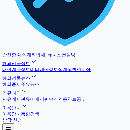
안전한 대여계좌업체
_
퓨처스컨설팅
해외선물정보
대여계좌정보
미니계좌정보
실계정법인계좌
해외선물뉴스
해외증시
주요뉴스
커뮤니티
자유게시판
유머게시판
수익인증
차트공부
이용안내
이용안내
통합검색
상담 신청