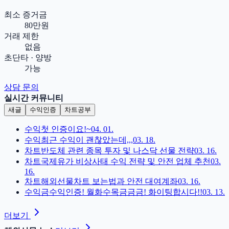
최소 증거금
80만원
거래 제한
없음
초단타 · 양방
가능
상담 문의
실시간 커뮤니티
새글
수익인증
차트공부
수익
첫 인증이요!~
04. 01.
수익
최근 수익이 괜찮았는데,,,
03. 18.
차트
반도체 관련 종목 투자 및 나스닥 선물 전략
03. 16.
차트
국제유가 비상사태 수익 전략 및 안전 업체 추천
03.
16.
차트
해외선물차트 보는법과 안전 대여계좌
03. 16.
수익
금수익인증! 월화수목금금금! 화이팅합시다!!
03. 13.
더보기