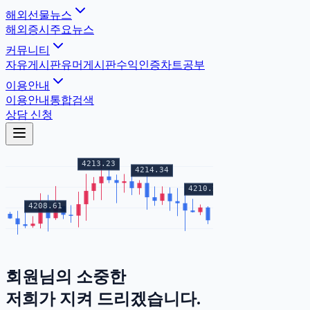
해외선물뉴스
해외증시
주요뉴스
커뮤니티
자유게시판
유머게시판
수익인증
차트공부
이용안내
이용안내
통합검색
상담 신청
회원님의
소중한
증거금
저희가 지켜 드리겠습니다.