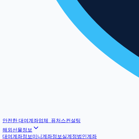
안전한 대여계좌업체
_
퓨처스컨설팅
해외선물정보
대여계좌정보
미니계좌정보
실계정법인계좌