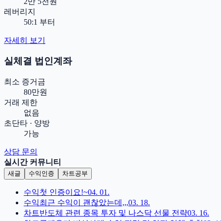
2만 5천원
레버리지
50:1 부터
자세히 보기
실체결 법인계좌
최소 증거금
80만원
거래 제한
없음
초단타 · 양방
가능
상담 문의
실시간 커뮤니티
새글
수익인증
차트공부
수익
첫 인증이요!~
04. 01.
수익
최근 수익이 괜찮았는데,,,
03. 18.
차트
반도체 관련 종목 투자 및 나스닥 선물 전략
03. 16.