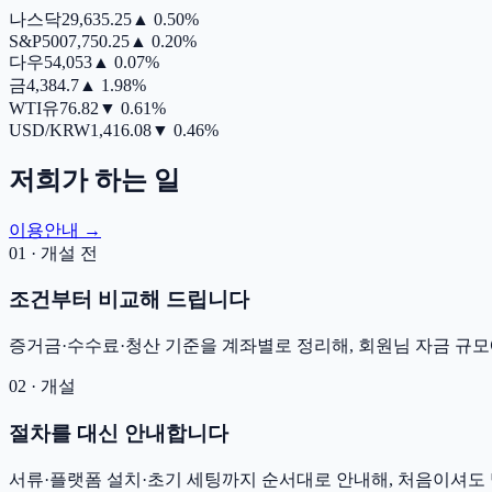
나스닥
29,635.25
▲
0.50%
S&P500
7,750.25
▲
0.20%
다우
54,053
▲
0.07%
금
4,384.7
▲
1.98%
WTI유
76.82
▼
0.61%
USD/KRW
1,416.08
▼
0.46%
저희가 하는 일
이용안내 →
01 · 개설 전
조건부터 비교해 드립니다
증거금·수수료·청산 기준을 계좌별로 정리해, 회원님 자금 규모
02 · 개설
절차를 대신 안내합니다
서류·플랫폼 설치·초기 세팅까지 순서대로 안내해, 처음이셔도 