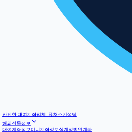
안전한 대여계좌업체
_
퓨처스컨설팅
해외선물정보
대여계좌정보
미니계좌정보
실계정법인계좌