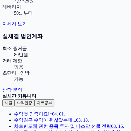
2만 5천원
레버리지
50:1 부터
자세히 보기
실체결 법인계좌
최소 증거금
80만원
거래 제한
없음
초단타 · 양방
가능
상담 문의
실시간 커뮤니티
새글
수익인증
차트공부
수익
첫 인증이요!~
04. 01.
수익
최근 수익이 괜찮았는데,,,
03. 18.
차트
반도체 관련 종목 투자 및 나스닥 선물 전략
03. 16.