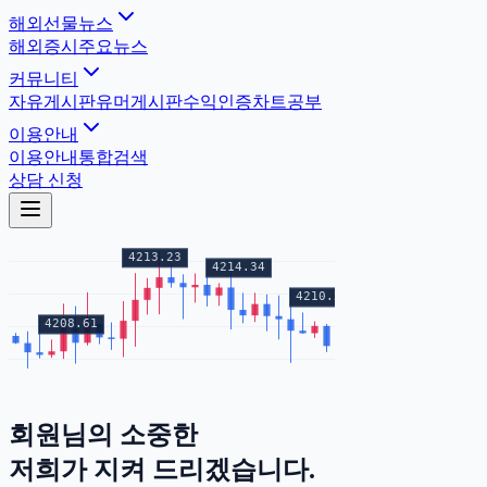
해외선물뉴스
해외증시
주요뉴스
커뮤니티
자유게시판
유머게시판
수익인증
차트공부
이용안내
이용안내
통합검색
상담 신청
회원님의
소중한
증거금
저희가 지켜 드리겠습니다.