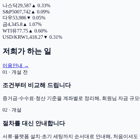
나스닥
29,587
▲
0.33%
S&P500
7,742
▲
0.09%
다우
53,986
▼
0.05%
금
4,345.8
▲
1.07%
WTI유
77.75
▲
0.60%
USD/KRW
1,418.27
▼
0.31%
저희가 하는 일
이용안내 →
01 · 개설 전
조건부터 비교해 드립니다
증거금·수수료·청산 기준을 계좌별로 정리해, 회원님 자금 규모
02 · 개설
절차를 대신 안내합니다
서류·플랫폼 설치·초기 세팅까지 순서대로 안내해, 처음이셔도 