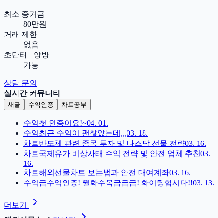
최소 증거금
80만원
거래 제한
없음
초단타 · 양방
가능
상담 문의
실시간 커뮤니티
새글
수익인증
차트공부
수익
첫 인증이요!~
04. 01.
수익
최근 수익이 괜찮았는데,,,
03. 18.
차트
반도체 관련 종목 투자 및 나스닥 선물 전략
03. 16.
차트
국제유가 비상사태 수익 전략 및 안전 업체 추천
03.
16.
차트
해외선물차트 보는법과 안전 대여계좌
03. 16.
수익
금수익인증! 월화수목금금금! 화이팅합시다!!
03. 13.
더보기