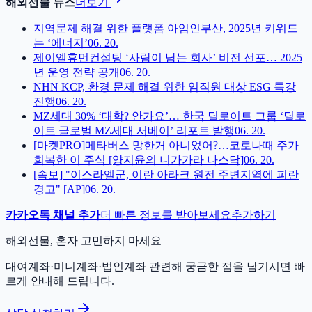
해외선물 뉴스
더보기
지역문제 해결 위한 플랫폼 아임인부산, 2025년 키워드
는 ‘에너지’
06. 20.
제이엘휴먼컨설팅 ‘사람이 남는 회사’ 비전 선포… 2025
년 운영 전략 공개
06. 20.
NHN KCP, 환경 문제 해결 위한 임직원 대상 ESG 특강
진행
06. 20.
MZ세대 30% ‘대학? 안가요’… 한국 딜로이트 그룹 ‘딜로
이트 글로벌 MZ세대 서베이’ 리포트 발행
06. 20.
[마켓PRO]메타버스 망한거 아니었어?…코로나때 주가
회복한 이 주식 [양지윤의 니가가라 나스닥]
06. 20.
[속보] "이스라엘군, 이란 아라크 원전 주변지역에 피란
경고" [AP]
06. 20.
카카오톡 채널 추가
더 빠른 정보를 받아보세요
추가하기
해외선물, 혼자 고민하지 마세요
대여계좌·미니계좌·법인계좌 관련해 궁금한 점을 남기시면 빠
르게 안내해 드립니다.