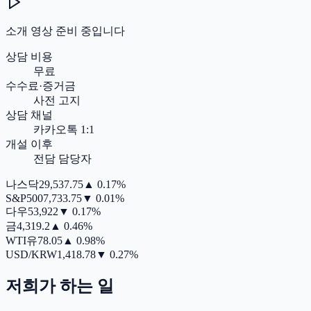
소개 영상 준비 중입니다
상담 비용
무료
수수료·증거금
사전 고지
상담 채널
카카오톡 1:1
개설 이후
전담 담당자
나스닥
29,537.75
▲
0.17%
S&P500
7,733.75
▼
0.01%
다우
53,922
▼
0.17%
금
4,319.2
▲
0.46%
WTI유
78.05
▲
0.98%
USD/KRW
1,418.78
▼
0.27%
저희가 하는 일