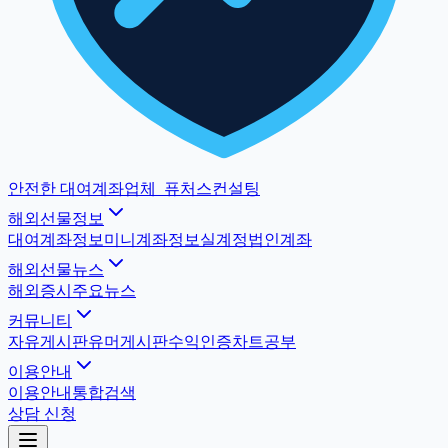
안전한 대여계좌업체
_
퓨처스컨설팅
해외선물정보
대여계좌정보
미니계좌정보
실계정법인계좌
해외선물뉴스
해외증시
주요뉴스
커뮤니티
자유게시판
유머게시판
수익인증
차트공부
이용안내
이용안내
통합검색
상담 신청