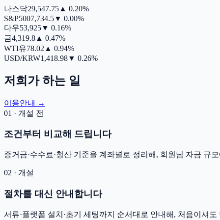
나스닥
29,547.75
▲
0.20%
S&P500
7,734.5
▼
0.00%
다우
53,925
▼
0.16%
금
4,319.8
▲
0.47%
WTI유
78.02
▲
0.94%
USD/KRW
1,418.98
▼
0.26%
저희가 하는 일
이용안내 →
01 · 개설 전
조건부터 비교해 드립니다
증거금·수수료·청산 기준을 계좌별로 정리해, 회원님 자금 규모
02 · 개설
절차를 대신 안내합니다
서류·플랫폼 설치·초기 세팅까지 순서대로 안내해, 처음이셔도 