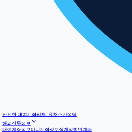
안전한 대여계좌업체
_
퓨처스컨설팅
해외선물정보
대여계좌정보
미니계좌정보
실계정법인계좌