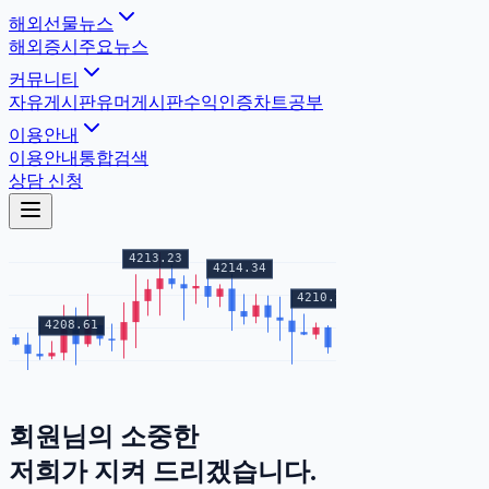
해외선물뉴스
해외증시
주요뉴스
커뮤니티
자유게시판
유머게시판
수익인증
차트공부
이용안내
이용안내
통합검색
상담 신청
회원님의
소중한
증거금
저희가 지켜 드리겠습니다.