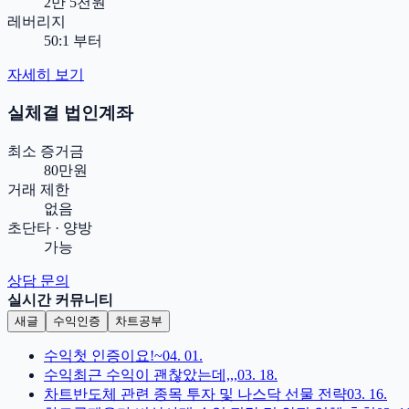
2만 5천원
레버리지
50:1 부터
자세히 보기
실체결 법인계좌
최소 증거금
80만원
거래 제한
없음
초단타 · 양방
가능
상담 문의
실시간 커뮤니티
새글
수익인증
차트공부
수익
첫 인증이요!~
04. 01.
수익
최근 수익이 괜찮았는데,,,
03. 18.
차트
반도체 관련 종목 투자 및 나스닥 선물 전략
03. 16.