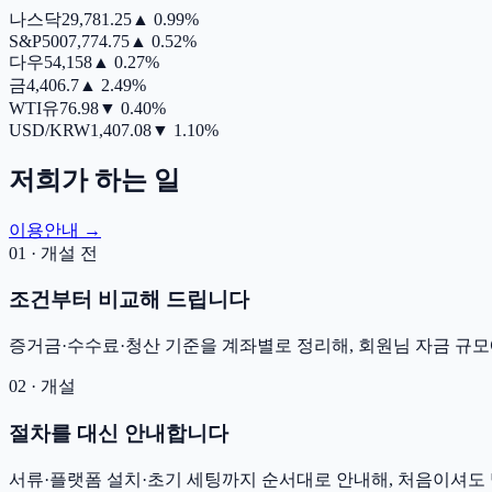
나스닥
29,781.25
▲
0.99%
S&P500
7,774.75
▲
0.52%
다우
54,158
▲
0.27%
금
4,406.7
▲
2.49%
WTI유
76.98
▼
0.40%
USD/KRW
1,407.08
▼
1.10%
저희가 하는 일
이용안내 →
01 · 개설 전
조건부터 비교해 드립니다
증거금·수수료·청산 기준을 계좌별로 정리해, 회원님 자금 규모
02 · 개설
절차를 대신 안내합니다
서류·플랫폼 설치·초기 세팅까지 순서대로 안내해, 처음이셔도 