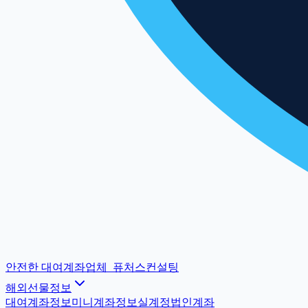
안전한 대여계좌업체
_
퓨처스컨설팅
해외선물정보
대여계좌정보
미니계좌정보
실계정법인계좌