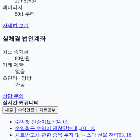
2만 5천원
레버리지
50:1 부터
자세히 보기
실체결 법인계좌
최소 증거금
80만원
거래 제한
없음
초단타 · 양방
가능
상담 문의
실시간 커뮤니티
새글
수익인증
차트공부
수익
첫 인증이요!~
04. 01.
수익
최근 수익이 괜찮았는데,,,
03. 18.
차트
반도체 관련 종목 투자 및 나스닥 선물 전략
03. 16.