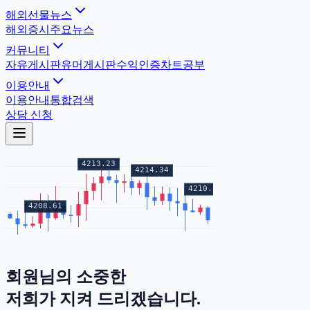
해외선물뉴스
해외증시
주요뉴스
커뮤니티
자유게시판
유머게시판
수익인증
차트공부
이용안내
이용안내
통합검색
상담 신청
회원님의
소중한
증거금
저희가 지켜 드리겠습니다.