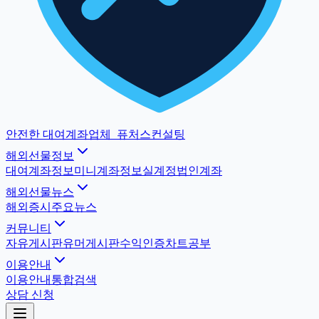
안전한 대여계좌업체
_
퓨처스컨설팅
해외선물정보
대여계좌정보
미니계좌정보
실계정법인계좌
해외선물뉴스
해외증시
주요뉴스
커뮤니티
자유게시판
유머게시판
수익인증
차트공부
이용안내
이용안내
통합검색
상담 신청