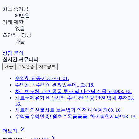
최소 증거금
80만원
거래 제한
없음
초단타 · 양방
가능
상담 문의
실시간 커뮤니티
새글
수익인증
차트공부
수익
첫 인증이요!~
04. 01.
수익
최근 수익이 괜찮았는데,,,
03. 18.
차트
반도체 관련 종목 투자 및 나스닥 선물 전략
03. 16.
차트
국제유가 비상사태 수익 전략 및 안전 업체 추천
03.
16.
차트
해외선물차트 보는법과 안전 대여계좌
03. 16.
수익
금수익인증! 월화수목금금금! 화이팅합시다!!
03. 13.
더보기