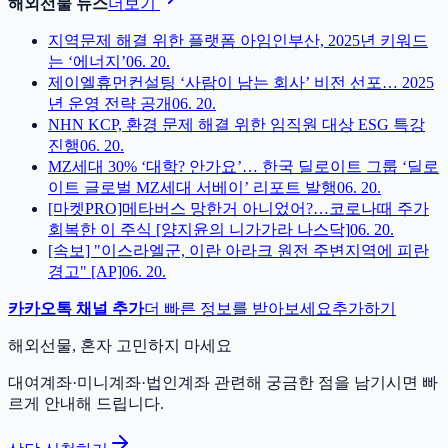
해외선물 뉴스
더보기
지역문제 해결 위한 플랫폼 아임인부산, 2025년 키워드
는 ‘에너지’
06. 20.
제이엘휴먼컨설팅 ‘사람이 남는 회사’ 비전 선포… 2025
년 운영 전략 공개
06. 20.
NHN KCP, 환경 문제 해결 위한 임직원 대상 ESG 특강
진행
06. 20.
MZ세대 30% ‘대학? 안가요’… 한국 딜로이트 그룹 ‘딜로
이트 글로벌 MZ세대 서베이’ 리포트 발행
06. 20.
[마켓PRO]메타버스 망한거 아니었어?…코로나때 주가
회복한 이 주식 [양지윤의 니가가라 나스닥]
06. 20.
[속보] "이스라엘군, 이란 아라크 원전 주변지역에 피란
경고" [AP]
06. 20.
카카오톡 채널 추가
더 빠른 정보를 받아보세요
추가하기
해외선물, 혼자 고민하지 마세요
대여계좌·미니계좌·법인계좌 관련해 궁금한 점을 남기시면 빠
르게 안내해 드립니다.