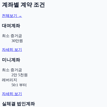
계좌별 계약 조건
전체보기 →
대여계좌
최소 증거금
30만원
자세히 보기
미니계좌
최소 증거금
2만 5천원
레버리지
50:1 부터
자세히 보기
실체결 법인계좌