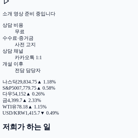
소개 영상 준비 중입니다
상담 비용
무료
수수료·증거금
사전 고지
상담 채널
카카오톡 1:1
개설 이후
전담 담당자
나스닥
29,834.75
▲
1.18%
S&P500
7,779.75
▲
0.58%
다우
54,152
▲
0.26%
금
4,399.7
▲
2.33%
WTI유
78.18
▲
1.15%
USD/KRW
1,415.7
▼
0.49%
저희가 하는 일