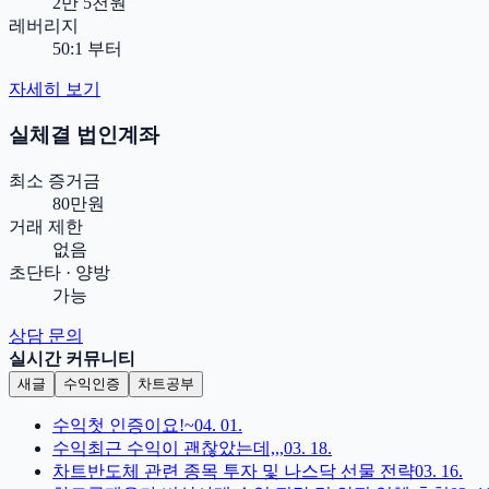
2만 5천원
레버리지
50:1 부터
자세히 보기
실체결 법인계좌
최소 증거금
80만원
거래 제한
없음
초단타 · 양방
가능
상담 문의
실시간 커뮤니티
새글
수익인증
차트공부
수익
첫 인증이요!~
04. 01.
수익
최근 수익이 괜찮았는데,,,
03. 18.
차트
반도체 관련 종목 투자 및 나스닥 선물 전략
03. 16.