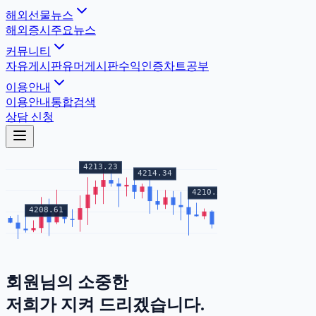
해외선물뉴스
해외증시
주요뉴스
커뮤니티
자유게시판
유머게시판
수익인증
차트공부
이용안내
이용안내
통합검색
상담 신청
회원님의
소중한
증거금
저희가 지켜 드리겠습니다.