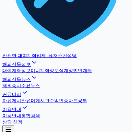
안전한 대여계좌업체
_
퓨처스컨설팅
해외선물정보
대여계좌정보
미니계좌정보
실계정법인계좌
해외선물뉴스
해외증시
주요뉴스
커뮤니티
자유게시판
유머게시판
수익인증
차트공부
이용안내
이용안내
통합검색
상담 신청