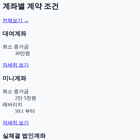
계좌별 계약 조건
전체보기 →
대여계좌
최소 증거금
30만원
자세히 보기
미니계좌
최소 증거금
2만 5천원
레버리지
50:1 부터
자세히 보기
실체결 법인계좌