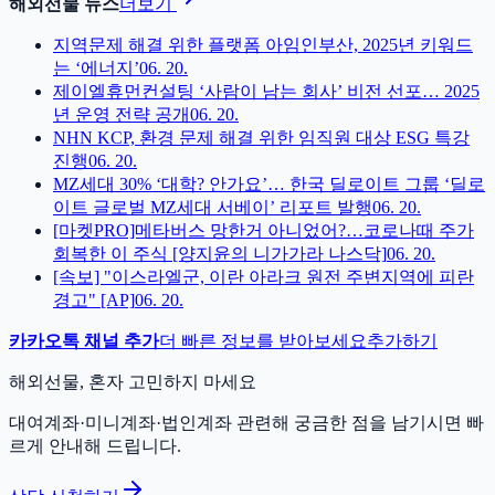
해외선물 뉴스
더보기
지역문제 해결 위한 플랫폼 아임인부산, 2025년 키워드
는 ‘에너지’
06. 20.
제이엘휴먼컨설팅 ‘사람이 남는 회사’ 비전 선포… 2025
년 운영 전략 공개
06. 20.
NHN KCP, 환경 문제 해결 위한 임직원 대상 ESG 특강
진행
06. 20.
MZ세대 30% ‘대학? 안가요’… 한국 딜로이트 그룹 ‘딜로
이트 글로벌 MZ세대 서베이’ 리포트 발행
06. 20.
[마켓PRO]메타버스 망한거 아니었어?…코로나때 주가
회복한 이 주식 [양지윤의 니가가라 나스닥]
06. 20.
[속보] "이스라엘군, 이란 아라크 원전 주변지역에 피란
경고" [AP]
06. 20.
카카오톡 채널 추가
더 빠른 정보를 받아보세요
추가하기
해외선물, 혼자 고민하지 마세요
대여계좌·미니계좌·법인계좌 관련해 궁금한 점을 남기시면 빠
르게 안내해 드립니다.