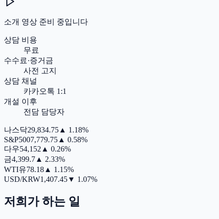
소개 영상 준비 중입니다
상담 비용
무료
수수료·증거금
사전 고지
상담 채널
카카오톡 1:1
개설 이후
전담 담당자
나스닥
29,834.75
▲
1.18%
S&P500
7,779.75
▲
0.58%
다우
54,152
▲
0.26%
금
4,399.7
▲
2.33%
WTI유
78.18
▲
1.15%
USD/KRW
1,407.45
▼
1.07%
저희가 하는 일