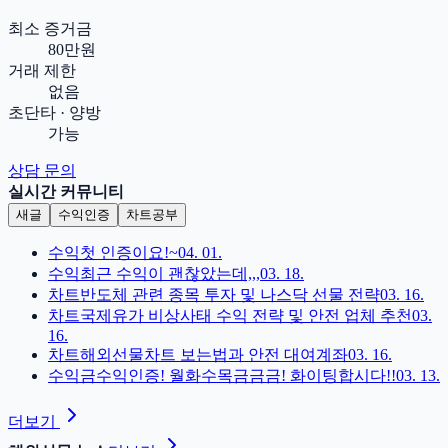
최소 증거금
80만원
거래 제한
없음
초단타 · 양방
가능
상담 문의
실시간 커뮤니티
새글
수익인증
차트공부
수익
첫 인증이요!~
04. 01.
수익
최근 수익이 괜찮았는데,,,
03. 18.
차트
반도체 관련 종목 투자 및 나스닥 선물 전략
03. 16.
차트
국제유가 비상사태 수익 전략 및 안전 업체 추천
03.
16.
차트
해외선물차트 보는법과 안전 대여계좌
03. 16.
수익
금수익인증! 월화수목금금금! 화이팅합시다!!
03. 13.
더보기