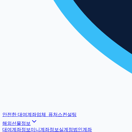
안전한 대여계좌업체
_
퓨처스컨설팅
해외선물정보
대여계좌정보
미니계좌정보
실계정법인계좌