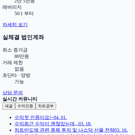
2만 5천원
레버리지
50:1 부터
자세히 보기
실체결 법인계좌
최소 증거금
80만원
거래 제한
없음
초단타 · 양방
가능
상담 문의
실시간 커뮤니티
새글
수익인증
차트공부
수익
첫 인증이요!~
04. 01.
수익
최근 수익이 괜찮았는데,,,
03. 18.
차트
반도체 관련 종목 투자 및 나스닥 선물 전략
03. 16.