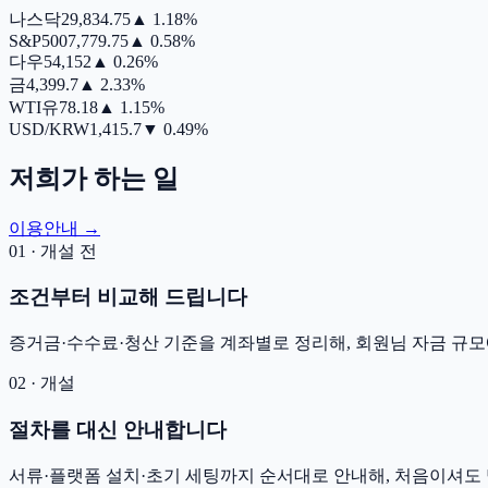
나스닥
29,834.75
▲
1.18%
S&P500
7,779.75
▲
0.58%
다우
54,152
▲
0.26%
금
4,399.7
▲
2.33%
WTI유
78.18
▲
1.15%
USD/KRW
1,415.7
▼
0.49%
저희가 하는 일
이용안내 →
01 · 개설 전
조건부터 비교해 드립니다
증거금·수수료·청산 기준을 계좌별로 정리해, 회원님 자금 규모
02 · 개설
절차를 대신 안내합니다
서류·플랫폼 설치·초기 세팅까지 순서대로 안내해, 처음이셔도 