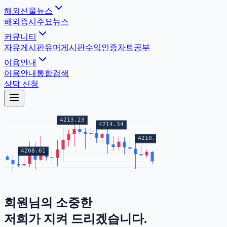
해외선물뉴스
해외증시
주요뉴스
커뮤니티
자유게시판
유머게시판
수익인증
차트공부
이용안내
이용안내
통합검색
상담 신청
회원님의
소중한
증거금
저희가 지켜 드리겠습니다.