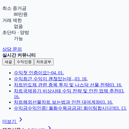
최소 증거금
80만원
거래 제한
없음
초단타 · 양방
가능
상담 문의
실시간 커뮤니티
새글
수익인증
차트공부
수익
첫 인증이요!~
04. 01.
수익
최근 수익이 괜찮았는데,,,
03. 18.
차트
반도체 관련 종목 투자 및 나스닥 선물 전략
03. 16.
차트
국제유가 비상사태 수익 전략 및 안전 업체 추천
03.
16.
차트
해외선물차트 보는법과 안전 대여계좌
03. 16.
수익
금수익인증! 월화수목금금금! 화이팅합시다!!
03. 13.
더보기