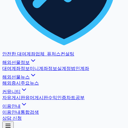
안전한 대여계좌업체
_
퓨처스컨설팅
해외선물정보
대여계좌정보
미니계좌정보
실계정법인계좌
해외선물뉴스
해외증시
주요뉴스
커뮤니티
자유게시판
유머게시판
수익인증
차트공부
이용안내
이용안내
통합검색
상담 신청