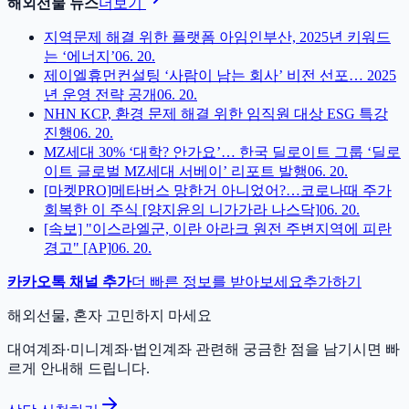
해외선물 뉴스
더보기
지역문제 해결 위한 플랫폼 아임인부산, 2025년 키워드
는 ‘에너지’
06. 20.
제이엘휴먼컨설팅 ‘사람이 남는 회사’ 비전 선포… 2025
년 운영 전략 공개
06. 20.
NHN KCP, 환경 문제 해결 위한 임직원 대상 ESG 특강
진행
06. 20.
MZ세대 30% ‘대학? 안가요’… 한국 딜로이트 그룹 ‘딜로
이트 글로벌 MZ세대 서베이’ 리포트 발행
06. 20.
[마켓PRO]메타버스 망한거 아니었어?…코로나때 주가
회복한 이 주식 [양지윤의 니가가라 나스닥]
06. 20.
[속보] "이스라엘군, 이란 아라크 원전 주변지역에 피란
경고" [AP]
06. 20.
카카오톡 채널 추가
더 빠른 정보를 받아보세요
추가하기
해외선물, 혼자 고민하지 마세요
대여계좌·미니계좌·법인계좌 관련해 궁금한 점을 남기시면 빠
르게 안내해 드립니다.