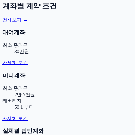
계좌별 계약 조건
전체보기 →
대여계좌
최소 증거금
30만원
자세히 보기
미니계좌
최소 증거금
2만 5천원
레버리지
50:1 부터
자세히 보기
실체결 법인계좌