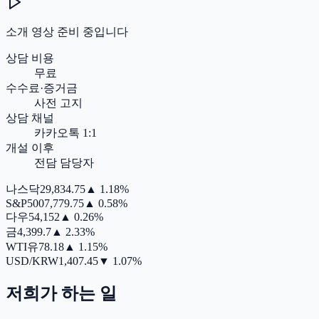
소개 영상 준비 중입니다
상담 비용
무료
수수료·증거금
사전 고지
상담 채널
카카오톡 1:1
개설 이후
전담 담당자
나스닥
29,834.75
▲
1.18%
S&P500
7,779.75
▲
0.58%
다우
54,152
▲
0.26%
금
4,399.7
▲
2.33%
WTI유
78.18
▲
1.15%
USD/KRW
1,407.45
▼
1.07%
저희가 하는 일