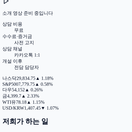
소개 영상 준비 중입니다
상담 비용
무료
수수료·증거금
사전 고지
상담 채널
카카오톡 1:1
개설 이후
전담 담당자
나스닥
29,834.75
▲
1.18%
S&P500
7,779.75
▲
0.58%
다우
54,152
▲
0.26%
금
4,399.7
▲
2.33%
WTI유
78.18
▲
1.15%
USD/KRW
1,407.45
▼
1.07%
저희가 하는 일