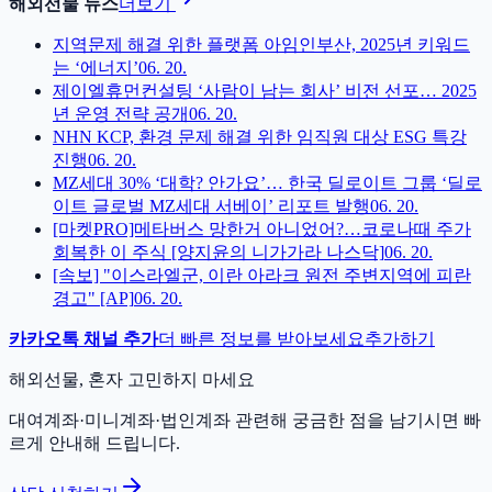
해외선물 뉴스
더보기
지역문제 해결 위한 플랫폼 아임인부산, 2025년 키워드
는 ‘에너지’
06. 20.
제이엘휴먼컨설팅 ‘사람이 남는 회사’ 비전 선포… 2025
년 운영 전략 공개
06. 20.
NHN KCP, 환경 문제 해결 위한 임직원 대상 ESG 특강
진행
06. 20.
MZ세대 30% ‘대학? 안가요’… 한국 딜로이트 그룹 ‘딜로
이트 글로벌 MZ세대 서베이’ 리포트 발행
06. 20.
[마켓PRO]메타버스 망한거 아니었어?…코로나때 주가
회복한 이 주식 [양지윤의 니가가라 나스닥]
06. 20.
[속보] "이스라엘군, 이란 아라크 원전 주변지역에 피란
경고" [AP]
06. 20.
카카오톡 채널 추가
더 빠른 정보를 받아보세요
추가하기
해외선물, 혼자 고민하지 마세요
대여계좌·미니계좌·법인계좌 관련해 궁금한 점을 남기시면 빠
르게 안내해 드립니다.