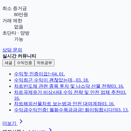
최소 증거금
80만원
거래 제한
없음
초단타 · 양방
가능
상담 문의
실시간 커뮤니티
새글
수익인증
차트공부
수익
첫 인증이요!~
04. 01.
수익
최근 수익이 괜찮았는데,,,
03. 18.
차트
반도체 관련 종목 투자 및 나스닥 선물 전략
03. 16.
차트
국제유가 비상사태 수익 전략 및 안전 업체 추천
03.
16.
차트
해외선물차트 보는법과 안전 대여계좌
03. 16.
수익
금수익인증! 월화수목금금금! 화이팅합시다!!
03. 13.
더보기