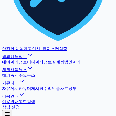
안전한 대여계좌업체
_
퓨처스컨설팅
해외선물정보
대여계좌정보
미니계좌정보
실계정법인계좌
해외선물뉴스
해외증시
주요뉴스
커뮤니티
자유게시판
유머게시판
수익인증
차트공부
이용안내
이용안내
통합검색
상담 신청