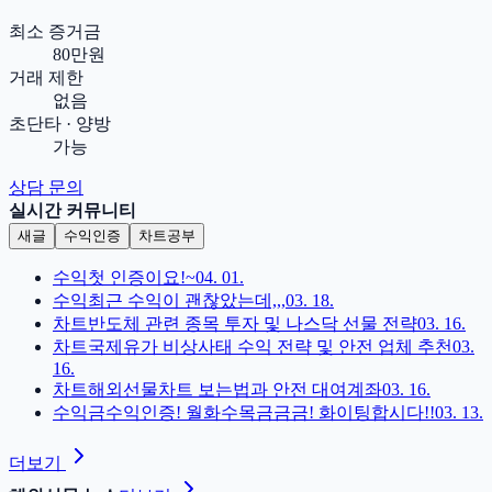
최소 증거금
80만원
거래 제한
없음
초단타 · 양방
가능
상담 문의
실시간 커뮤니티
새글
수익인증
차트공부
수익
첫 인증이요!~
04. 01.
수익
최근 수익이 괜찮았는데,,,
03. 18.
차트
반도체 관련 종목 투자 및 나스닥 선물 전략
03. 16.
차트
국제유가 비상사태 수익 전략 및 안전 업체 추천
03.
16.
차트
해외선물차트 보는법과 안전 대여계좌
03. 16.
수익
금수익인증! 월화수목금금금! 화이팅합시다!!
03. 13.
더보기