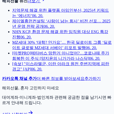
해외선물 뉴스
더보기
지역문제 해결 위한 플랫폼 아임인부산, 2025년 키워드
는 ‘에너지’
06. 20.
제이엘휴먼컨설팅 ‘사람이 남는 회사’ 비전 선포… 2025
년 운영 전략 공개
06. 20.
NHN KCP, 환경 문제 해결 위한 임직원 대상 ESG 특강
진행
06. 20.
MZ세대 30% ‘대학? 안가요’… 한국 딜로이트 그룹 ‘딜로
이트 글로벌 MZ세대 서베이’ 리포트 발행
06. 20.
[마켓PRO]메타버스 망한거 아니었어?…코로나때 주가
회복한 이 주식 [양지윤의 니가가라 나스닥]
06. 20.
[속보] "이스라엘군, 이란 아라크 원전 주변지역에 피란
경고" [AP]
06. 20.
카카오톡 채널 추가
더 빠른 정보를 받아보세요
추가하기
해외선물, 혼자 고민하지 마세요
대여계좌·미니계좌·법인계좌 관련해 궁금한 점을 남기시면 빠
르게 안내해 드립니다.