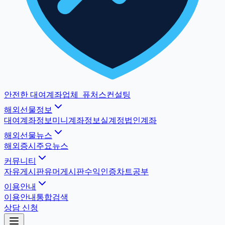
안전한 대여계좌업체
_
퓨처스컨설팅
해외선물정보
대여계좌정보
미니계좌정보
실계정법인계좌
해외선물뉴스
해외증시
주요뉴스
커뮤니티
자유게시판
유머게시판
수익인증
차트공부
이용안내
이용안내
통합검색
상담 신청