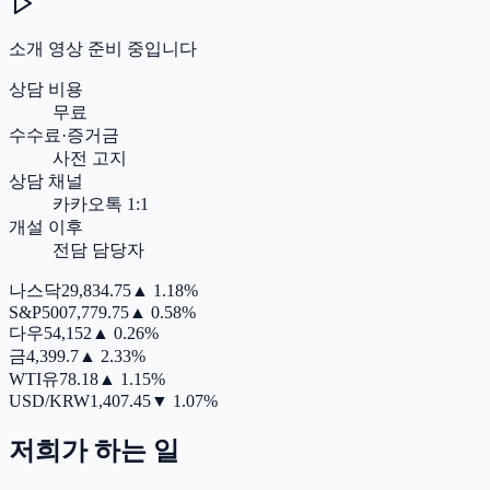
소개 영상 준비 중입니다
상담 비용
무료
수수료·증거금
사전 고지
상담 채널
카카오톡 1:1
개설 이후
전담 담당자
나스닥
29,834.75
▲
1.18%
S&P500
7,779.75
▲
0.58%
다우
54,152
▲
0.26%
금
4,399.7
▲
2.33%
WTI유
78.18
▲
1.15%
USD/KRW
1,407.45
▼
1.07%
저희가 하는 일