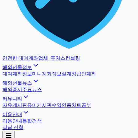
안전한 대여계좌업체
_
퓨처스컨설팅
해외선물정보
대여계좌정보
미니계좌정보
실계정법인계좌
해외선물뉴스
해외증시
주요뉴스
커뮤니티
자유게시판
유머게시판
수익인증
차트공부
이용안내
이용안내
통합검색
상담 신청