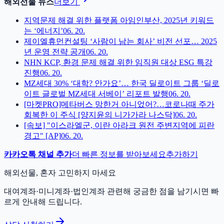
해외선물 뉴스
더보기
지역문제 해결 위한 플랫폼 아임인부산, 2025년 키워드
는 ‘에너지’
06. 20.
제이엘휴먼컨설팅 ‘사람이 남는 회사’ 비전 선포… 2025
년 운영 전략 공개
06. 20.
NHN KCP, 환경 문제 해결 위한 임직원 대상 ESG 특강
진행
06. 20.
MZ세대 30% ‘대학? 안가요’… 한국 딜로이트 그룹 ‘딜로
이트 글로벌 MZ세대 서베이’ 리포트 발행
06. 20.
[마켓PRO]메타버스 망한거 아니었어?…코로나때 주가
회복한 이 주식 [양지윤의 니가가라 나스닥]
06. 20.
[속보] "이스라엘군, 이란 아라크 원전 주변지역에 피란
경고" [AP]
06. 20.
카카오톡 채널 추가
더 빠른 정보를 받아보세요
추가하기
해외선물, 혼자 고민하지 마세요
대여계좌·미니계좌·법인계좌 관련해 궁금한 점을 남기시면 빠
르게 안내해 드립니다.