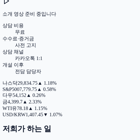
소개 영상 준비 중입니다
상담 비용
무료
수수료·증거금
사전 고지
상담 채널
카카오톡 1:1
개설 이후
전담 담당자
나스닥
29,834.75
▲
1.18%
S&P500
7,779.75
▲
0.58%
다우
54,152
▲
0.26%
금
4,399.7
▲
2.33%
WTI유
78.18
▲
1.15%
USD/KRW
1,407.45
▼
1.07%
저희가 하는 일