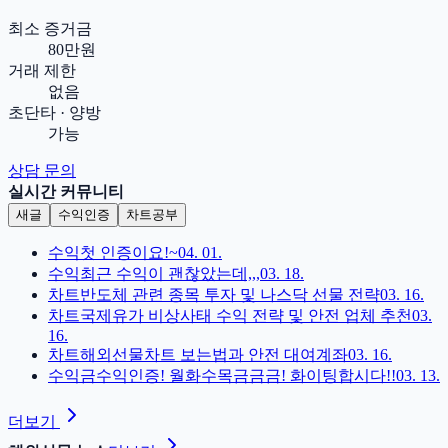
최소 증거금
80만원
거래 제한
없음
초단타 · 양방
가능
상담 문의
실시간 커뮤니티
새글
수익인증
차트공부
수익
첫 인증이요!~
04. 01.
수익
최근 수익이 괜찮았는데,,,
03. 18.
차트
반도체 관련 종목 투자 및 나스닥 선물 전략
03. 16.
차트
국제유가 비상사태 수익 전략 및 안전 업체 추천
03.
16.
차트
해외선물차트 보는법과 안전 대여계좌
03. 16.
수익
금수익인증! 월화수목금금금! 화이팅합시다!!
03. 13.
더보기