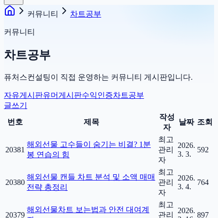
커뮤니티
차트공부
커뮤니티
차트공부
퓨처스컨설팅이 직접 운영하는 커뮤니티 게시판입니다.
자유게시판
유머게시판
수익인증
차트공부
글쓰기
작성
번호
제목
날짜
조회
자
최고
해외선물 고수들이 숨기는 비결? 1분
2026.
20381
관리
592
3. 3.
봉 연습의 힘
자
최고
해외선물 캔들 차트 분석 및 소액 매매
2026.
20380
관리
764
3. 4.
전략 총정리
자
최고
해외선물차트 보는법과 안전 대여계
2026.
20379
관리
897