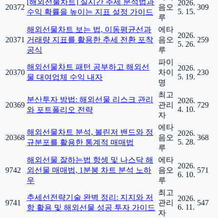
[해외선물차트] 실시간 추세 분석법과
2026.
20372
음오
309
5. 15.
수익 확률을 높이는 지표 설정 가이드
루
해외선물차트 보는 법, 이동평균선과
에타
2026.
20371
거래량 지표를 활용한 추세 전환 포착
음오
259
5. 26.
공식
루
파이
해외선물차트 패턴 공부하고 해외선
2026.
20370
차이
230
5. 19.
물 대여업체 수익 내자
명
최고
분산투자 방법: 해외선물 리스크 관리
2026.
20369
관리
729
4. 10.
와 포트폴리오 전략
자
에타
해외선물차트 분석, 볼린저 밴드와 정
2026.
20368
음오
368
5. 28.
규분포를 활용한 통계적 매매법
루
해외선물 잘하는법 항셍 및 나스닥 해
에타
2026.
9742
외선물 매매법, 1분봉 차트 분석 노하
음오
571
6. 10.
우
루
최고
추세선전략기술 완벽 정리: 지지와 저
2026.
9741
관리
547
6. 11.
항 활용 및 해외선물 성공 투자 가이드
자