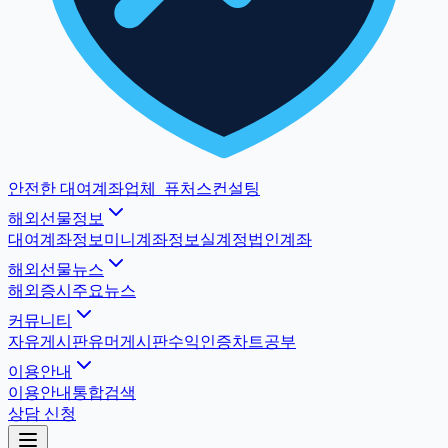
안전한 대여계좌업체
_
퓨처스컨설팅
해외선물정보
대여계좌정보
미니계좌정보
실계정법인계좌
해외선물뉴스
해외증시
주요뉴스
커뮤니티
자유게시판
유머게시판
수익인증
차트공부
이용안내
이용안내
통합검색
상담 신청