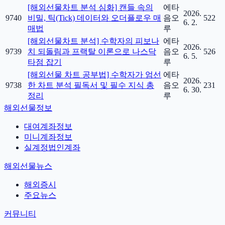
[해외선물차트 분석 심화] 캔들 속의
에타
2026.
9740
비밀, 틱(Tick) 데이터와 오더플로우 매
음오
522
6. 2.
매법
루
[해외선물차트 분석] 수학자의 피보나
에타
2026.
9739
치 되돌림과 프랙탈 이론으로 나스닥
음오
526
6. 5.
타점 잡기
루
[해외선물 차트 공부법] 수학자가 엄선
에타
2026.
9738
한 차트 분석 필독서 및 필수 지식 총
음오
231
6. 30.
정리
루
해외선물정보
대여계좌정보
미니계좌정보
실계정법인계좌
해외선물뉴스
해외증시
주요뉴스
커뮤니티