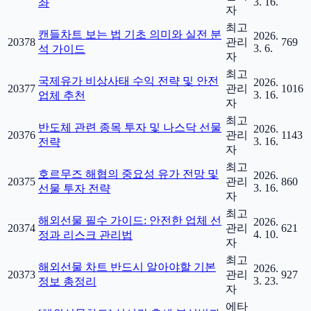
3. 16.
좌
자
최고
캔들차트 보는 법 기초 의미와 실전 분
2026.
20378
관리
769
3. 6.
석 가이드
자
최고
국제유가 비상사태 수익 전략 및 안전
2026.
20377
관리
1016
3. 16.
업체 추천
자
최고
반도체 관련 종목 투자 및 나스닥 선물
2026.
20376
관리
1143
3. 16.
전략
자
최고
호르무즈 해협의 중요성 유가 전망 및
2026.
20375
관리
860
3. 16.
선물 투자 전략
자
최고
해외선물 필수 가이드: 안전한 업체 선
2026.
20374
관리
621
4. 10.
정과 리스크 관리법
자
최고
해외선물 차트 반드시 알아야할 기본
2026.
20373
관리
927
3. 23.
정보 총정리
자
에타