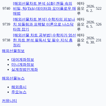
[해외선물차트 분석 심화] 캔들 속의
에타
2026.
9740
비밀, 틱(Tick) 데이터와 오더플로우 매
음오
522
6. 2.
매법
루
[해외선물차트 분석] 수학자의 피보나
에타
2026.
9739
치 되돌림과 프랙탈 이론으로 나스닥
음오
526
6. 5.
타점 잡기
루
[해외선물 차트 공부법] 수학자가 엄선
에타
2026.
9738
한 차트 분석 필독서 및 필수 지식 총
음오
231
6. 30.
정리
루
해외선물정보
대여계좌정보
미니계좌정보
실계정법인계좌
해외선물뉴스
해외증시
주요뉴스
커뮤니티