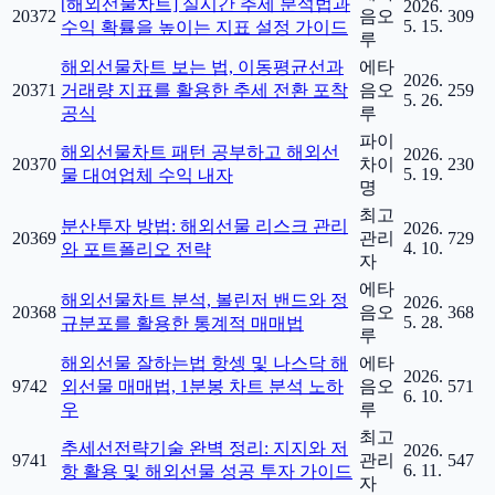
[해외선물차트] 실시간 추세 분석법과
2026.
20372
음오
309
5. 15.
수익 확률을 높이는 지표 설정 가이드
루
해외선물차트 보는 법, 이동평균선과
에타
2026.
20371
거래량 지표를 활용한 추세 전환 포착
음오
259
5. 26.
공식
루
파이
해외선물차트 패턴 공부하고 해외선
2026.
20370
차이
230
5. 19.
물 대여업체 수익 내자
명
최고
분산투자 방법: 해외선물 리스크 관리
2026.
20369
관리
729
4. 10.
와 포트폴리오 전략
자
에타
해외선물차트 분석, 볼린저 밴드와 정
2026.
20368
음오
368
5. 28.
규분포를 활용한 통계적 매매법
루
해외선물 잘하는법 항셍 및 나스닥 해
에타
2026.
9742
외선물 매매법, 1분봉 차트 분석 노하
음오
571
6. 10.
우
루
최고
추세선전략기술 완벽 정리: 지지와 저
2026.
9741
관리
547
6. 11.
항 활용 및 해외선물 성공 투자 가이드
자