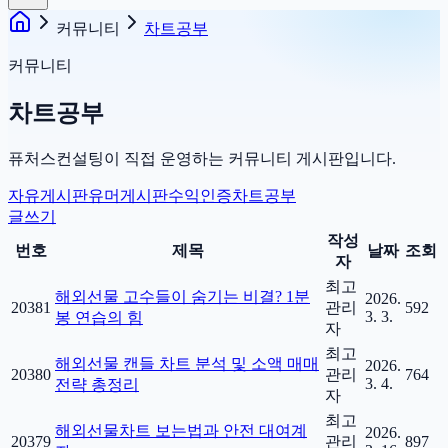
커뮤니티
차트공부
커뮤니티
차트공부
퓨처스컨설팅이 직접 운영하는 커뮤니티 게시판입니다.
자유게시판
유머게시판
수익인증
차트공부
글쓰기
작성
번호
제목
날짜
조회
자
최고
해외선물 고수들이 숨기는 비결? 1분
2026.
20381
관리
592
3. 3.
봉 연습의 힘
자
최고
해외선물 캔들 차트 분석 및 소액 매매
2026.
20380
관리
764
3. 4.
전략 총정리
자
최고
해외선물차트 보는법과 안전 대여계
2026.
20379
관리
897