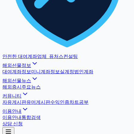
안전한 대여계좌업체
_
퓨처스컨설팅
해외선물정보
대여계좌정보
미니계좌정보
실계정법인계좌
해외선물뉴스
해외증시
주요뉴스
커뮤니티
자유게시판
유머게시판
수익인증
차트공부
이용안내
이용안내
통합검색
상담 신청