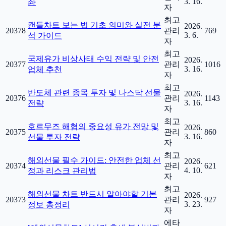
3. 16.
좌
자
최고
캔들차트 보는 법 기초 의미와 실전 분
2026.
20378
관리
769
3. 6.
석 가이드
자
최고
국제유가 비상사태 수익 전략 및 안전
2026.
20377
관리
1016
3. 16.
업체 추천
자
최고
반도체 관련 종목 투자 및 나스닥 선물
2026.
20376
관리
1143
3. 16.
전략
자
최고
호르무즈 해협의 중요성 유가 전망 및
2026.
20375
관리
860
3. 16.
선물 투자 전략
자
최고
해외선물 필수 가이드: 안전한 업체 선
2026.
20374
관리
621
4. 10.
정과 리스크 관리법
자
최고
해외선물 차트 반드시 알아야할 기본
2026.
20373
관리
927
3. 23.
정보 총정리
자
에타