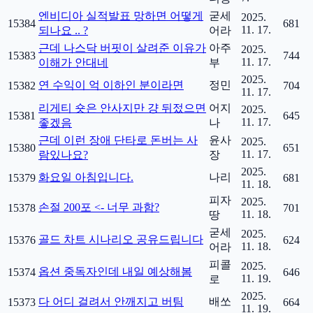
엔비디아 실적발표 망하면 어떻게
굳세
2025.
15384
681
11. 17.
되나요 .. ?
어라
근데 나스닥 버핏이 살려준 이유가
아주
2025.
15383
744
11. 17.
이해가 안대네
부
2025.
연 수익이 억 이하인 분이라면
정민
15382
704
11. 17.
리게티 숏은 안사지만 걍 뒤젔으면
어지
2025.
15381
645
11. 17.
좋겠음
나
근데 이런 장애 단타로 돈버는 사
윤사
2025.
15380
651
11. 17.
람있나요?
장
2025.
화요일 아침입니다.
나리
15379
681
11. 18.
피자
2025.
손절 200포 <- 너무 과함?
15378
701
11. 18.
땅
굳세
2025.
골드 차트 시나리오 공유드립니다
15376
624
11. 18.
어라
피콜
2025.
옵션 중독자인데 내일 예상해봄
15374
646
11. 19.
로
2025.
다 어디 걸려서 안깨지고 버팀
배쏘
15373
664
11. 19.