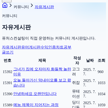
커뮤니티
자유게시판
커뮤니티
자유게시판
퓨처스컨설팅이 직접 운영하는 커뮤니티 게시판입니다.
자유게시판
유머게시판
수익인증
차트공부
글쓰기
작성
번호
제목
날짜
조회
자
그녀가 집에 오자마자 화들짝 놀란
고그
2025. 7.
15392
960
7.
이유
려
오늘 돌아가신 막내이모를 보고 왔
2025. 7.
쥐잡
15391
1033
7.
습니다
뮤테
2025. 7.
안녕하세요 오랜만입니다
15390
1034
7.
이션
딩디
2025. 7.
예능 제목이 지어지는 과정
15389
1059
7.
디동