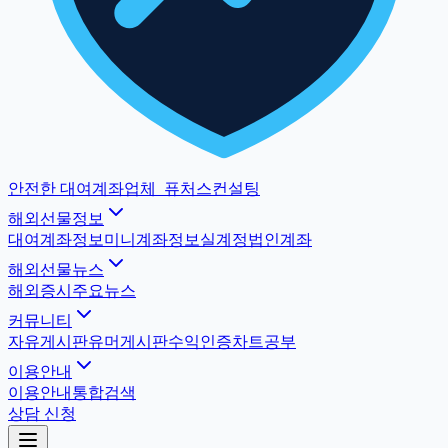
안전한 대여계좌업체
_
퓨처스컨설팅
해외선물정보
대여계좌정보
미니계좌정보
실계정법인계좌
해외선물뉴스
해외증시
주요뉴스
커뮤니티
자유게시판
유머게시판
수익인증
차트공부
이용안내
이용안내
통합검색
상담 신청