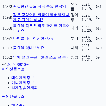
모도
2025.
확실한건 골드 지금 중요 변곡임
15372
631
11. 19.
몯
작은 땅덩어리 한국이 레버리지 세
양이
2025.
15369
624
11. 19.
계 탑급인거 아냐?
루
목요일 작은 변화로 활기를 만들어
2025.
나리
15368
617
11. 20.
보세요.
2025.
마이클버리 청산한건가?
부따
15367
630
11. 20.
2025.
금요일 힘내보세요.
나리
15363
629
11. 21.
2025.
영화 할인 쿠폰 6천원 쓰고 온 후기
청렴
15362
594
11. 21.
«
‹
1
2
3
4
5
6
7
8
9
10
›
»
해외선물정보
대여계좌정보
미니계좌정보
실계정법인계좌
해외선물뉴스
해외증시