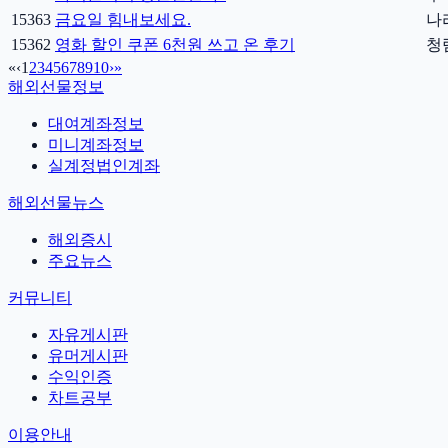
15363
금요일 힘내보세요.
나
15362
영화 할인 쿠폰 6천원 쓰고 온 후기
청
«
‹
1
2
3
4
5
6
7
8
9
10
›
»
해외선물정보
대여계좌정보
미니계좌정보
실계정법인계좌
해외선물뉴스
해외증시
주요뉴스
커뮤니티
자유게시판
유머게시판
수익인증
차트공부
이용안내