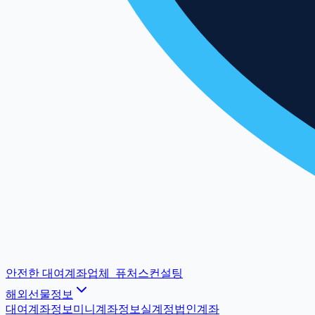
안전한 대여계좌업체
_
퓨처스컨설팅
해외선물정보
대여계좌정보
미니계좌정보
실계정법인계좌