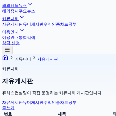
해외선물뉴스
해외증시
주요뉴스
커뮤니티
자유게시판
유머게시판
수익인증
차트공부
이용안내
이용안내
통합검색
상담 신청
커뮤니티
자유게시판
커뮤니티
자유게시판
퓨처스컨설팅이 직접 운영하는 커뮤니티 게시판입니다.
자유게시판
유머게시판
수익인증
차트공부
글쓰기
번호
제목