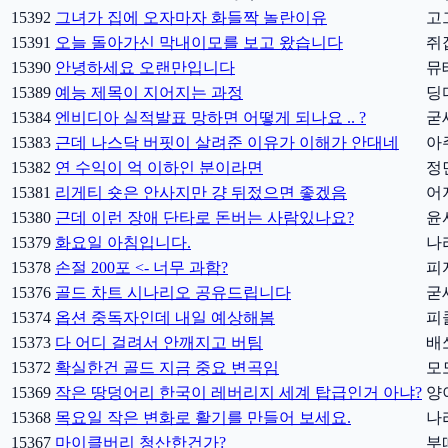
15392
그녀가 집에 오자마자 화들짝 놀란이유
고
15391
오늘 돌아가신 막내이모를 보고 왔습니다
쥐
15390
안녕하세요 오랜만입니다
뮤
15389
예능 제목이 지어지는 과정
딩
15384
엔비디아 실적발표 망하면 어떻게 되나요 .. ?
굳
15383
근데 나스닥 버핏이 살려준 이유가 이해가 안대네
아
15382
연 수익이 억 이하인 분이라면
정
15381
리게티 숏은 안사지만 걍 뒤젔으면 좋겠음
어
15380
근데 이런 장애 단타로 돈버는 사람있나요?
윤
15379
화요일 아침입니다.
나
15378
손절 200포 <- 너무 과함?
피
15376
골드 차트 시나리오 공유드립니다
굳
15374
옵션 중독자인데 내일 예상해봄
피
15373
다 어디 걸려서 안깨지고 버팀
배
15372
확실한건 골드 지금 중요 변곡임
모
15369
작은 땅덩어리 한국이 레버리지 세계 탑급인거 아냐?
양
15368
목요일 작은 변화로 활기를 만들어 보세요.
나
15367
마이클버리 청산한건가?
부