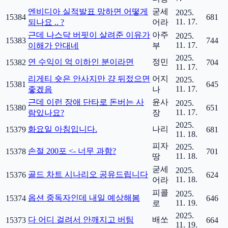
엔비디아 실적발표 망하면 어떻게
굳세
2025.
15384
681
11. 17.
되나요 .. ?
어라
근데 나스닥 버핏이 살려준 이유가
아주
2025.
15383
744
11. 17.
이해가 안대네
부
2025.
연 수익이 억 이하인 분이라면
정민
15382
704
11. 17.
리게티 숏은 안사지만 걍 뒤젔으면
어지
2025.
15381
645
11. 17.
좋겠음
나
근데 이런 장애 단타로 돈버는 사
윤사
2025.
15380
651
11. 17.
람있나요?
장
2025.
화요일 아침입니다.
나리
15379
681
11. 18.
피자
2025.
손절 200포 <- 너무 과함?
15378
701
11. 18.
땅
굳세
2025.
골드 차트 시나리오 공유드립니다
15376
624
11. 18.
어라
피콜
2025.
옵션 중독자인데 내일 예상해봄
15374
646
11. 19.
로
2025.
다 어디 걸려서 안깨지고 버팀
배쏘
15373
664
11. 19.