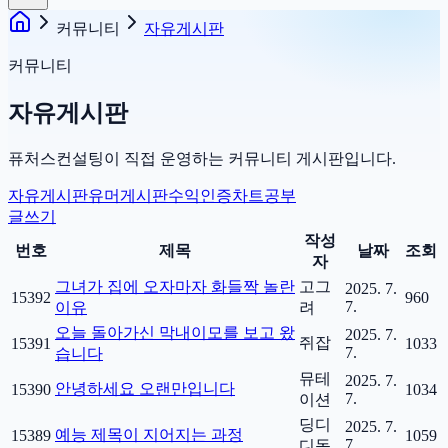
커뮤니티
자유게시판
커뮤니티
자유게시판
퓨처스컨설팅이 직접 운영하는 커뮤니티 게시판입니다.
자유게시판
유머게시판
수익인증
차트공부
글쓰기
작성
번호
제목
날짜
조회
자
그녀가 집에 오자마자 화들짝 놀란
고그
2025. 7.
15392
960
7.
이유
려
오늘 돌아가신 막내이모를 보고 왔
2025. 7.
쥐잡
15391
1033
7.
습니다
뮤테
2025. 7.
안녕하세요 오랜만입니다
15390
1034
7.
이션
딩디
2025. 7.
예능 제목이 지어지는 과정
15389
1059
7.
디동