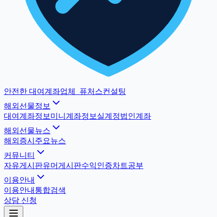
안전한 대여계좌업체
_
퓨처스컨설팅
해외선물정보
대여계좌정보
미니계좌정보
실계정법인계좌
해외선물뉴스
해외증시
주요뉴스
커뮤니티
자유게시판
유머게시판
수익인증
차트공부
이용안내
이용안내
통합검색
상담 신청