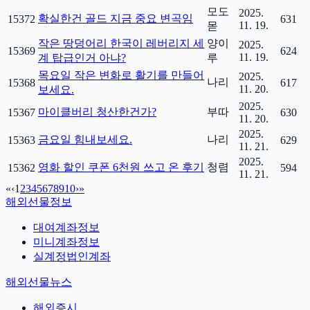
모도
2025.
확실한건 골드 지금 중요 변곡임
15372
631
11. 19.
몯
작은 땅덩어리 한국이 레버리지 세
양이
2025.
15369
624
11. 19.
계 탑급인거 아냐?
루
목요일 작은 변화로 활기를 만들어
2025.
나리
15368
617
11. 20.
보세요.
2025.
마이클버리 청산한건가?
부따
15367
630
11. 20.
2025.
금요일 힘내보세요.
나리
15363
629
11. 21.
2025.
영화 할인 쿠폰 6천원 쓰고 온 후기
청렴
15362
594
11. 21.
«
‹
1
2
3
4
5
6
7
8
9
10
›
»
해외선물정보
대여계좌정보
미니계좌정보
실계정법인계좌
해외선물뉴스
해외증시