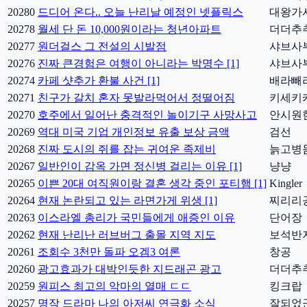
20280
드디어 온다.. 오늘 난리날 예정인 넷플릭스
대왕가
20278
월세 단 돈 10,000원이라는 청년아파트
더더추
20277
원더걸스 그 전설의 시발점
샤브사
20276
진짜 큰경험은 여행이 아니라는 박명수 [1]
샤브사
20274
카페 샷추가 환불 사건 [1]
배라빼
20271
친구가 갈치 혼자 못발라먹어서 정떨어짐
키세키
20270
호주에서 일어난 충격적인 놀이기구 사망사고
안시원
20269
역대 미국 기업 개인정보 유출 보상 금액
검선
20268
진짜 도시의 쥐를 잡는 귀여운 족제비
늙고병
20267
일반인이 감옥 가면 정신병 걸리는 이유 [1]
냥냥
20265
이쁜 20대 여직원이랑 결혼 생각 중인 포티햄 [1]
Kingler
20264
현재 논란되고 있는 라면가게 위생 [1]
찌리리
20263
이스라엘 총리가 국민들에게 애증인 이유
단어장
20262
현재 난리난 러브버그 출몰 지역 지도
보석반
20261
조회수 3천만 돌파 오겜3 여론
창공
20260
광고효과가 대박인듯한 지드래곤 광고
더더추
20259
원피스 최고의 악마의 열매 ㄷㄷ
킹크랍
20257
명작 드라마 나의 아저씨 연극화 소식
잘되었