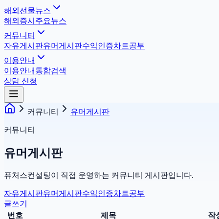
해외선물뉴스
해외증시
주요뉴스
커뮤니티
자유게시판
유머게시판
수익인증
차트공부
이용안내
이용안내
통합검색
상담 신청
커뮤니티
유머게시판
커뮤니티
유머게시판
퓨처스컨설팅이 직접 운영하는 커뮤니티 게시판입니다.
자유게시판
유머게시판
수익인증
차트공부
글쓰기
번호
제목
작