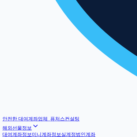
안전한 대여계좌업체
_
퓨처스컨설팅
해외선물정보
대여계좌정보
미니계좌정보
실계정법인계좌