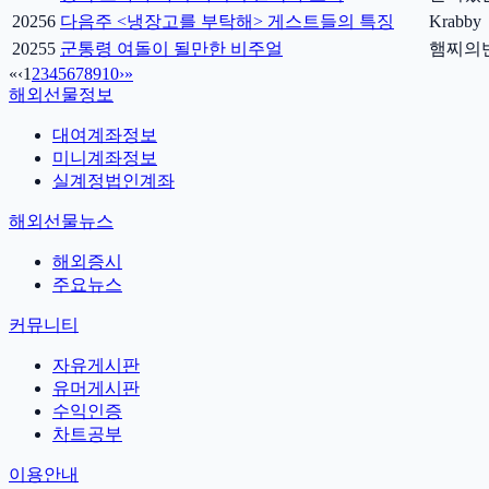
20256
다음주 <냉장고를 부탁해> 게스트들의 특징
Krabby
20255
군통령 여돌이 될만한 비주얼
햄찌의
«
‹
1
2
3
4
5
6
7
8
9
10
›
»
해외선물정보
대여계좌정보
미니계좌정보
실계정법인계좌
해외선물뉴스
해외증시
주요뉴스
커뮤니티
자유게시판
유머게시판
수익인증
차트공부
이용안내