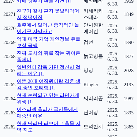
카페 샷추가 환불 사건 [1]
배라빼라
20274
1959
6. 30.
친구가 갈치 혼자 못발라먹어
키세키카
2025.
20271
1849
6. 30.
서 정떨어짐
스테라
호주에서 일어난 충격적인 놀
안시원한
2025.
20270
1886
6. 30.
이기구 사망사고
에어컨
역대 미국 기업 개인정보 유출
2025.
검선
20269
1890
6. 30.
보상 금액
진짜 도시의 쥐를 잡는 귀여운
2025.
늙고병듬
20268
1877
6. 30.
족제비
일반인이 감옥 가면 정신병 걸
2025.
냥냥
20267
2028
6. 30.
리는 이유 [1]
이쁜 20대 여직원이랑 결혼 생
2025.
20265
Kingler
2193
6. 30.
각 중인 포티햄 [1]
현재 논란되고 있는 라면가게
2025.
찌리리공
20264
1987
6. 30.
위생 [1]
이스라엘 총리가 국민들에게
2025.
단어장
20263
1895
6. 30.
애증인 이유
현재 난리난 러브버그 출몰 지
2025.
보석반지
20262
1865
6. 30.
역 지도