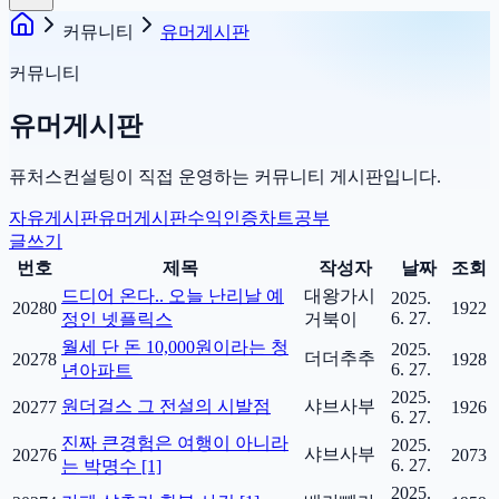
커뮤니티
유머게시판
커뮤니티
유머게시판
퓨처스컨설팅이 직접 운영하는 커뮤니티 게시판입니다.
자유게시판
유머게시판
수익인증
차트공부
글쓰기
번호
제목
작성자
날짜
조회
드디어 온다.. 오늘 난리날 예
대왕가시
2025.
20280
1922
6. 27.
정인 넷플릭스
거북이
월세 단 돈 10,000원이라는 청
2025.
더더추추
20278
1928
6. 27.
년아파트
2025.
원더걸스 그 전설의 시발점
샤브사부
20277
1926
6. 27.
진짜 큰경험은 여행이 아니라
2025.
샤브사부
20276
2073
6. 27.
는 박명수 [1]
2025.