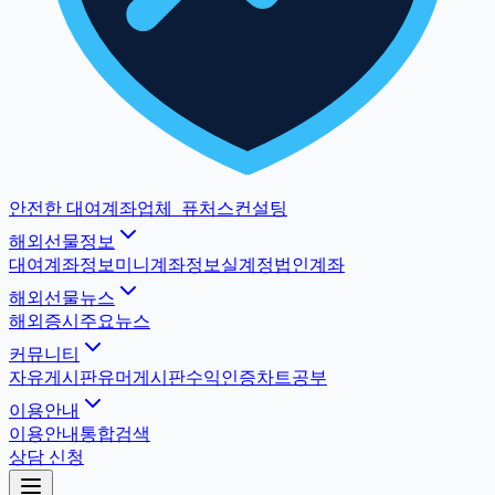
안전한 대여계좌업체
_
퓨처스컨설팅
해외선물정보
대여계좌정보
미니계좌정보
실계정법인계좌
해외선물뉴스
해외증시
주요뉴스
커뮤니티
자유게시판
유머게시판
수익인증
차트공부
이용안내
이용안내
통합검색
상담 신청