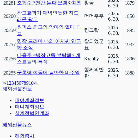
2025.
조회수 3천만 돌파 오겜3 여론
창공
20261
1879
6. 30.
광고효과가 대박인듯한 지드
2025.
더더추추
20260
1850
6. 30.
래곤 광고
원피스 최고의 악마의 열매 ㄷ
2025.
킹크랍
20259
1895
6. 30.
ㄷ
명작 드라마 나의 아저씨 연극
잘되었군
2025.
20257
1932
6. 30.
화 소식
요
다음주 <냉장고를 부탁해> 게
2025.
20256
Krabby
1896
6. 30.
스트들의 특징
햄찌의반
2025.
군통령 여돌이 될만한 비주얼
20255
1888
6. 30.
란
«
‹
1
2
3
4
5
6
7
8
9
10
›
»
해외선물정보
대여계좌정보
미니계좌정보
실계정법인계좌
해외선물뉴스
해외증시