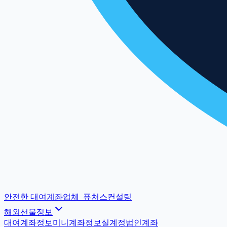
안전한 대여계좌업체
_
퓨처스컨설팅
해외선물정보
대여계좌정보
미니계좌정보
실계정법인계좌