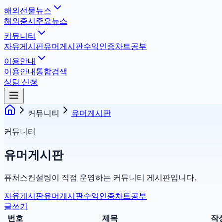
해외선물뉴스
해외증시
주요뉴스
커뮤니티
자유게시판
유머게시판
수익인증
차트공부
이용안내
이용안내
통합검색
상담 신청
커뮤니티
유머게시판
커뮤니티
유머게시판
퓨처스컨설팅이 직접 운영하는 커뮤니티 게시판입니다.
자유게시판
유머게시판
수익인증
차트공부
글쓰기
번호
제목
작