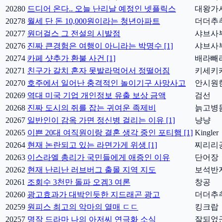
20280
드디어 온다.. 오늘 난리날 예정인 넷플릭스
대왕가
20278
월세 단 돈 10,000원이라는 청년아파트
더더추
20277
원더걸스 그 전설의 시발점
샤브사
20276
진짜 큰경험은 여행이 아니라는 박명수 [1]
샤브사
20274
카페 샷추가 환불 사건 [1]
배라빼
20271
친구가 갈치 혼자 못발라먹어서 정떨어짐
키세키
20270
호주에서 일어난 충격적인 놀이기구 사망사고
안시원
20269
역대 미국 기업 개인정보 유출 보상 금액
검선
20268
진짜 도시의 쥐를 잡는 귀여운 족제비
늙고병
20267
일반인이 감옥 가면 정신병 걸리는 이유 [1]
냥냥
20265
이쁜 20대 여직원이랑 결혼 생각 중인 포티햄 [1]
Kingler
20264
현재 논란되고 있는 라면가게 위생 [1]
찌리리
20263
이스라엘 총리가 국민들에게 애증인 이유
단어장
20262
현재 난리난 러브버그 출몰 지역 지도
보석반
20261
조회수 3천만 돌파 오겜3 여론
창공
20260
광고효과가 대박인듯한 지드래곤 광고
더더추
20259
원피스 최고의 악마의 열매 ㄷㄷ
킹크랍
20257
명작 드라마 나의 아저씨 연극화 소식
잘되었