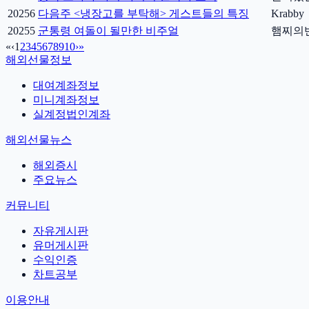
20256
다음주 <냉장고를 부탁해> 게스트들의 특징
Krabby
20255
군통령 여돌이 될만한 비주얼
햄찌의
«
‹
1
2
3
4
5
6
7
8
9
10
›
»
해외선물정보
대여계좌정보
미니계좌정보
실계정법인계좌
해외선물뉴스
해외증시
주요뉴스
커뮤니티
자유게시판
유머게시판
수익인증
차트공부
이용안내