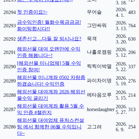
3. 18.
2026.
첫 인증이요!~
무어슬
20294
483
4. 1.
금수익인증! 월화수목금금금!
2026.
그만싸워
20293
764
3. 13.
화이팅합시다!!
2026.
생존신고....다들 잘 되시나요?
묵객
20292
630
3. 20.
해외선물 대여 오랜만에 수익
2026.
나홀로캠핑
20291
206
5. 12.
인증 해봅니다~!
[해외선물 미니업체] 5월 수익
2026.
찍찍이박멸
20290
337
5. 22.
인증 참여!
해외선물 미니계좌 0502 자랑좀
2026.
파이차이명
20289
276
5. 19.
하겠습니다! 수익인증
해외선물 대여계좌 2026 해외선
2026.
에타음오루
20288
214
5. 15.
물수익 굴리기
해외선물 대여계좌 활용 5월 수
2026.
20287
horsedaughter
313
5. 27.
익 인증 #챌린지
해외선물 대여업체 퓨처스컨설
2026.
20286
팅 에서 함께한 06월 수익입니
고그려
254
6. 9.
다~