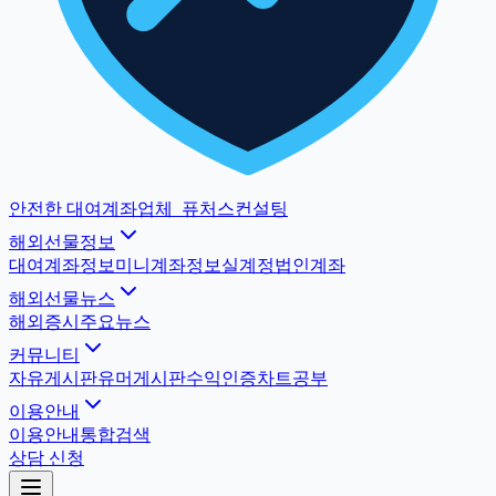
안전한 대여계좌업체
_
퓨처스컨설팅
해외선물정보
대여계좌정보
미니계좌정보
실계정법인계좌
해외선물뉴스
해외증시
주요뉴스
커뮤니티
자유게시판
유머게시판
수익인증
차트공부
이용안내
이용안내
통합검색
상담 신청