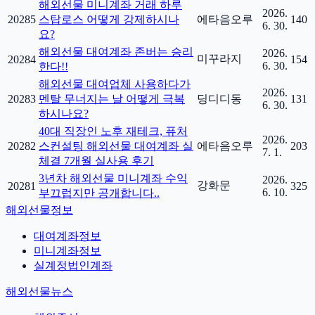
해외선물 미니계좌 거래 하루
2026.
20285
스탑로스 어떻게 강제하시나
에타음오루
140
6. 30.
요?
해외선물 대여계좌 존버는 승리
2026.
미꾸라지
20284
154
6. 30.
한다!!
해외선물 대여업체 사용하다가
2026.
20283
멘탈 무너지는 날 어떻게 극복
딩디디동
131
6. 30.
하시나요?
40대 직장인 노후 재테크, 퓨처
2026.
20282
스컨설팅 해외선물 대여계좌 실
에타음오루
203
7. 1.
체결 7개월 실사용 후기
3년차 해외선물 미니계좌 수익
2026.
강화문
20281
325
6. 10.
부끄럽지만 공개합니다..
해외선물정보
대여계좌정보
미니계좌정보
실계정법인계좌
해외선물뉴스