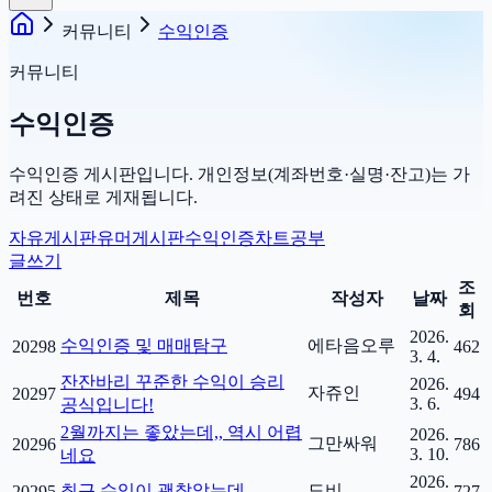
커뮤니티
수익인증
커뮤니티
수익인증
수익인증 게시판입니다. 개인정보(계좌번호·실명·잔고)는 가
려진 상태로 게재됩니다.
자유게시판
유머게시판
수익인증
차트공부
글쓰기
조
번호
제목
작성자
날짜
회
2026.
수익인증 및 매매탐구
에타음오루
20298
462
3. 4.
잔잔바리 꾸준한 수익이 승리
2026.
자쥬인
20297
494
3. 6.
공식입니다!
2월까지는 좋았는데,, 역시 어렵
2026.
그만싸워
20296
786
3. 10.
네요
2026.
최근 수익이 괜찮았는데,,,
도비
20295
727