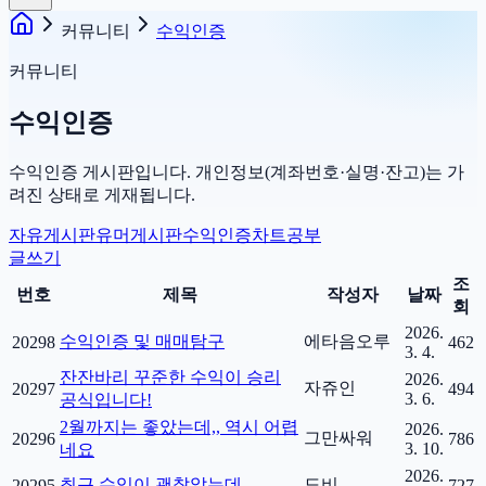
커뮤니티
수익인증
커뮤니티
수익인증
수익인증 게시판입니다. 개인정보(계좌번호·실명·잔고)는 가
려진 상태로 게재됩니다.
자유게시판
유머게시판
수익인증
차트공부
글쓰기
조
번호
제목
작성자
날짜
회
2026.
수익인증 및 매매탐구
에타음오루
20298
462
3. 4.
잔잔바리 꾸준한 수익이 승리
2026.
자쥬인
20297
494
3. 6.
공식입니다!
2월까지는 좋았는데,, 역시 어렵
2026.
그만싸워
20296
786
3. 10.
네요
2026.
최근 수익이 괜찮았는데,,,
도비
20295
727