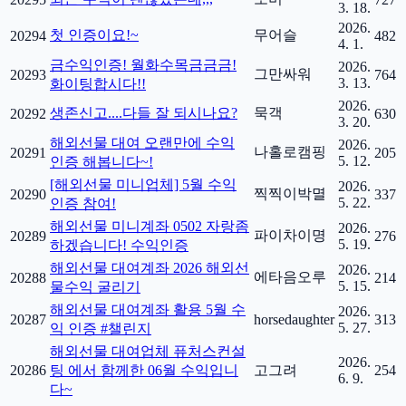
3. 18.
2026.
첫 인증이요!~
무어슬
20294
482
4. 1.
금수익인증! 월화수목금금금!
2026.
그만싸워
20293
764
3. 13.
화이팅합시다!!
2026.
생존신고....다들 잘 되시나요?
묵객
20292
630
3. 20.
해외선물 대여 오랜만에 수익
2026.
나홀로캠핑
20291
205
5. 12.
인증 해봅니다~!
[해외선물 미니업체] 5월 수익
2026.
찍찍이박멸
20290
337
5. 22.
인증 참여!
해외선물 미니계좌 0502 자랑좀
2026.
파이차이명
20289
276
5. 19.
하겠습니다! 수익인증
해외선물 대여계좌 2026 해외선
2026.
에타음오루
20288
214
5. 15.
물수익 굴리기
해외선물 대여계좌 활용 5월 수
2026.
20287
horsedaughter
313
5. 27.
익 인증 #챌린지
해외선물 대여업체 퓨처스컨설
2026.
20286
팅 에서 함께한 06월 수익입니
고그려
254
6. 9.
다~