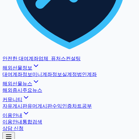
안전한 대여계좌업체
_
퓨처스컨설팅
해외선물정보
대여계좌정보
미니계좌정보
실계정법인계좌
해외선물뉴스
해외증시
주요뉴스
커뮤니티
자유게시판
유머게시판
수익인증
차트공부
이용안내
이용안내
통합검색
상담 신청