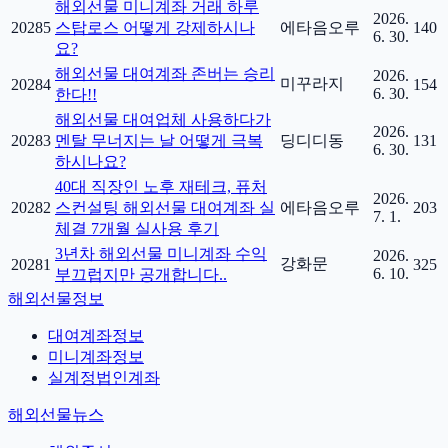
해외선물 미니계좌 거래 하루
2026.
20285
스탑로스 어떻게 강제하시나
에타음오루
140
6. 30.
요?
해외선물 대여계좌 존버는 승리
2026.
미꾸라지
20284
154
6. 30.
한다!!
해외선물 대여업체 사용하다가
2026.
20283
멘탈 무너지는 날 어떻게 극복
딩디디동
131
6. 30.
하시나요?
40대 직장인 노후 재테크, 퓨처
2026.
20282
스컨설팅 해외선물 대여계좌 실
에타음오루
203
7. 1.
체결 7개월 실사용 후기
3년차 해외선물 미니계좌 수익
2026.
강화문
20281
325
6. 10.
부끄럽지만 공개합니다..
해외선물정보
대여계좌정보
미니계좌정보
실계정법인계좌
해외선물뉴스