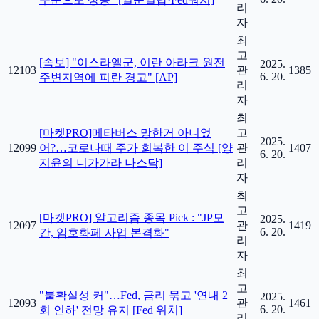
리
자
최
고
[속보] "이스라엘군, 이란 아라크 원전
2025.
12103
관
1385
6. 20.
주변지역에 피란 경고" [AP]
리
자
최
[마켓PRO]메타버스 망한거 아니었
고
2025.
12099
어?…코로나때 주가 회복한 이 주식 [양
관
1407
6. 20.
지윤의 니가가라 나스닥]
리
자
최
고
[마켓PRO] 알고리즘 종목 Pick : "JP모
2025.
12097
관
1419
6. 20.
간, 암호화페 사업 본격화"
리
자
최
고
"불확실성 커"…Fed, 금리 묶고 '연내 2
2025.
12093
관
1461
6. 20.
회 인하' 전망 유지 [Fed 워치]
리