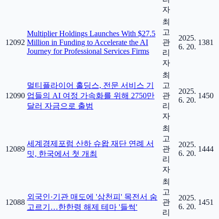
자
최
고
Multiplier Holdings Launches With $27.5
2025.
12092
Million in Funding to Accelerate the AI
관
1381
6. 20.
Journey for Professional Services Firms
리
자
최
멀티플라이어 홀딩스, 전문 서비스 기
고
2025.
12090
업들의 AI 여정 가속화를 위해 2750만
관
1450
6. 20.
달러 자금으로 출범
리
자
최
고
세계경제포럼 산하 슈왑 재단 연례 서
2025.
12089
관
1444
6. 20.
밋, 한국에서 첫 개최
리
자
최
고
외국인·기관 매도에 '삼천피' 목전서 숨
2025.
12088
관
1451
6. 20.
고르기…한한령 해제 테마 '들썩'
리