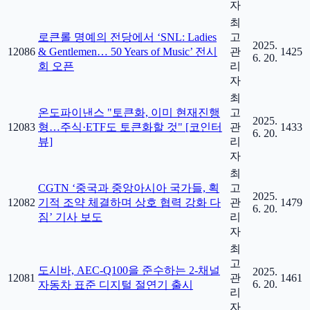
자
최
로큰롤 명예의 전당에서 ‘SNL: Ladies
고
2025.
12086
& Gentlemen… 50 Years of Music’ 전시
관
1425
6. 20.
회 오픈
리
자
최
온도파이낸스 "토큰화, 이미 현재진행
고
2025.
12083
형…주식·ETF도 토큰화할 것" [코인터
관
1433
6. 20.
뷰]
리
자
최
CGTN ‘중국과 중앙아시아 국가들, 획
고
2025.
12082
기적 조약 체결하며 상호 협력 강화 다
관
1479
6. 20.
짐’ 기사 보도
리
자
최
고
도시바, AEC-Q100을 준수하는 2-채널
2025.
12081
관
1461
6. 20.
자동차 표준 디지털 절연기 출시
리
자