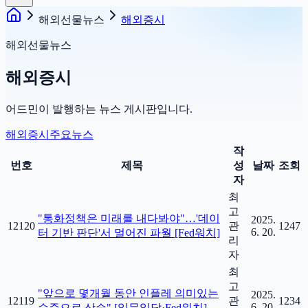
해외선물뉴스
해외증시
해외선물뉴스
해외증시
어드민이 발행하는 뉴스 게시판입니다.
해외증시
주요뉴스
작
번호
제목
성
날짜
조회
자
최
고
"통화정책은 미래를 내다봐야"…'데이
2025.
12120
관
1247
6. 20.
터 기반 판단'서 멀어진 파월 [Fed워치]
리
자
최
고
"앞으로 몇개월 동안 인플레 의미있는
2025.
12119
관
1234
6. 20.
수준으로 상승" [일문일답·Fed워치]