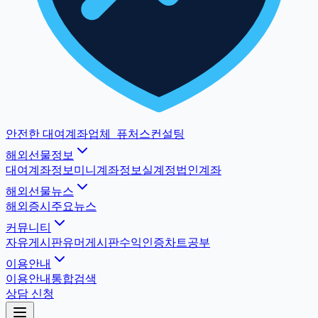
안전한 대여계좌업체
_
퓨처스컨설팅
해외선물정보
대여계좌정보
미니계좌정보
실계정법인계좌
해외선물뉴스
해외증시
주요뉴스
커뮤니티
자유게시판
유머게시판
수익인증
차트공부
이용안내
이용안내
통합검색
상담 신청