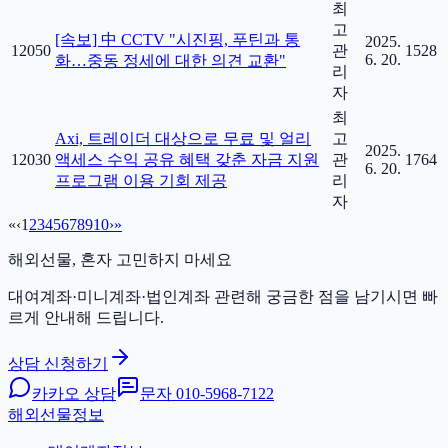
최
고
[속보] 中 CCTV "시진핑, 푸틴과 통
2025.
12050
관
1528
6. 20.
화…중동 정세에 대한 의견 교환"
리
자
최
Axi, 트레이더 대상으로 무료 및 얼리
고
2025.
12030
액세스 수익 공유 혜택 갖춘 자금 지원
관
1764
6. 20.
프로그램 이용 기회 제공
리
자
«
‹
1
2
3
4
5
6
7
8
9
10
›
»
해외선물, 혼자 고민하지 마세요
대여계좌·미니계좌·법인계좌 관련해 궁금한 점을 남기시면 빠
르게 안내해 드립니다.
상담 신청하기
카카오 상담
문자
010-5968-7122
해외선물정보