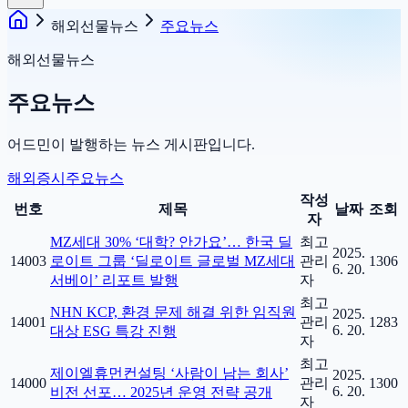
해외선물뉴스
주요뉴스
해외선물뉴스
주요뉴스
어드민이 발행하는 뉴스 게시판입니다.
해외증시
주요뉴스
작성
번호
제목
날짜
조회
자
MZ세대 30% ‘대학? 안가요’… 한국 딜
최고
2025.
14003
로이트 그룹 ‘딜로이트 글로벌 MZ세대
관리
1306
6. 20.
서베이’ 리포트 발행
자
최고
NHN KCP, 환경 문제 해결 위한 임직원
2025.
14001
관리
1283
6. 20.
대상 ESG 특강 진행
자
최고
제이엘휴먼컨설팅 ‘사람이 남는 회사’
2025.
14000
관리
1300
6. 20.
비전 선포… 2025년 운영 전략 공개
자