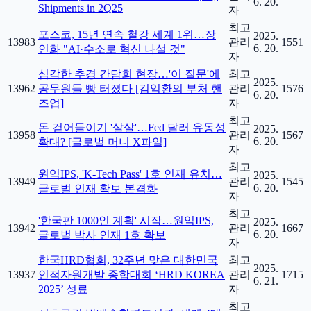
6. 20.
Shipments in 2Q25
자
최고
포스코, 15년 연속 철강 세계 1위…장
2025.
13983
관리
1551
6. 20.
인화 "AI·수소로 혁신 나설 것"
자
심각한 추경 간담회 현장…'이 질문'에
최고
2025.
13962
공무원들 빵 터졌다 [김익환의 부처 핸
관리
1576
6. 20.
즈업]
자
최고
돈 걷어들이기 '살살'…Fed 달러 유동성
2025.
13958
관리
1567
6. 20.
확대? [글로벌 머니 X파일]
자
최고
원익IPS, 'K-Tech Pass' 1호 인재 유치…
2025.
13949
관리
1545
6. 20.
글로벌 인재 확보 본격화
자
최고
'한국판 1000인 계획' 시작…원익IPS,
2025.
13942
관리
1667
6. 20.
글로벌 박사 인재 1호 확보
자
한국HRD협회, 32주년 맞은 대한민국
최고
2025.
13937
인적자원개발 종합대회 ‘HRD KOREA
관리
1715
6. 21.
2025’ 성료
자
최고