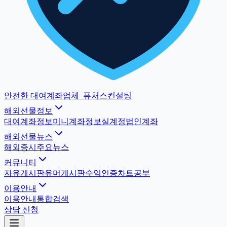
안전한 대여계좌업체
_
퓨처스컨설팅
해외선물정보
대여계좌정보
미니계좌정보
실계정법인계좌
해외선물뉴스
해외증시
주요뉴스
커뮤니티
자유게시판
유머게시판
수익인증
차트공부
이용안내
이용안내
통합검색
상담 신청