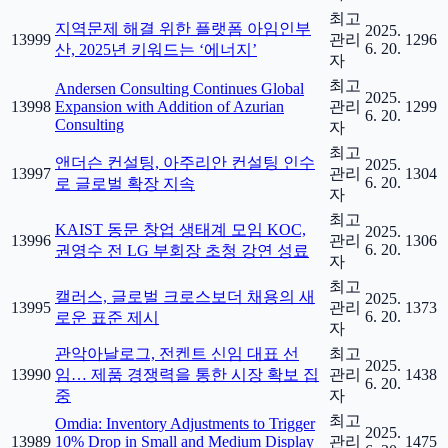
최고
지역문제 해결 위한 플랫폼 아임인부
2025.
13999
관리
1296
6. 20.
산, 2025년 키워드는 ‘에너지’
자
최고
Andersen Consulting Continues Global
2025.
13998
Expansion with Addition of Azurian
관리
1299
6. 20.
Consulting
자
최고
앤더슨 컨설팅, 아주리안 컨설팅 인수
2025.
13997
관리
1304
6. 20.
로 글로벌 확장 지속
자
최고
KAIST 동문 창업 생태계 모임 KOC,
2025.
13996
관리
1306
6. 20.
권영수 전 LG 부회장 초청 강연 성료
자
최고
캘러스, 글로벌 크로스보더 채용의 새
2025.
13995
관리
1373
6. 20.
로운 표준 제시
자
관악아날로그, 전켄트 신임 대표 선
최고
2025.
13990
임… 제품 경쟁력을 통한 시장 확보 집
관리
1438
6. 20.
중
자
최고
Omdia: Inventory Adjustments to Trigger
2025.
13989
10% Drop in Small and Medium Display
관리
1475