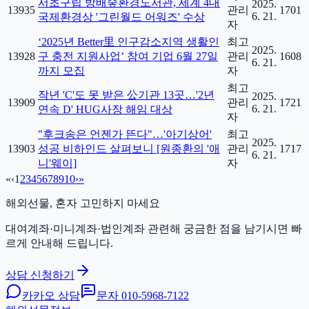
서초구립 방배숲환경도서관, 세계 4대
2025.
13935
관리
1701
6. 21.
국제환경상 '그린월드 어워즈' 수상
자
‘2025년 Better里 인구감소지역 생활인
최고
2025.
13928
구 충전 지원사업’ 참여 기업 6월 27일
관리
1608
6. 21.
까지 모집
자
최고
작년 'C'도 못 받은 公기관 13곳…'2년
2025.
13909
관리
1721
6. 21.
연속 D' HUG사장 해임 대상
자
"후크송은 언젠가 뜬다"…'아기상어'
최고
2025.
13903
성공 비하인드 살펴보니 [원종환의 '애
관리
1717
6. 21.
니'웨이]
자
«
‹
1
2
3
4
5
6
7
8
9
10
›
»
해외선물, 혼자 고민하지 마세요
대여계좌·미니계좌·법인계좌 관련해 궁금한 점을 남기시면 빠
르게 안내해 드립니다.
상담 신청하기
카카오 상담
문자
010-5968-7122