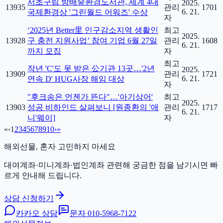
서초구립 방배숲환경도서관, 세계 4대
2025.
13935
관리
1701
6. 21.
국제환경상 '그린월드 어워즈' 수상
자
‘2025년 Better里 인구감소지역 생활인
최고
2025.
13928
구 충전 지원사업’ 참여 기업 6월 27일
관리
1608
6. 21.
까지 모집
자
최고
작년 'C'도 못 받은 公기관 13곳…'2년
2025.
13909
관리
1721
6. 21.
연속 D' HUG사장 해임 대상
자
"후크송은 언젠가 뜬다"…'아기상어'
최고
2025.
13903
성공 비하인드 살펴보니 [원종환의 '애
관리
1717
6. 21.
니'웨이]
자
«
‹
1
2
3
4
5
6
7
8
9
10
›
»
해외선물, 혼자 고민하지 마세요
대여계좌·미니계좌·법인계좌 관련해 궁금한 점을 남기시면 빠
르게 안내해 드립니다.
상담 신청하기
카카오 상담
문자
010-5968-7122