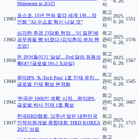
6. 20.
Shipments in 2Q25
자
최고
포스코, 15년 연속 철강 세계 1위…장
2025.
13983
관리
1551
6. 20.
인화 "AI·수소로 혁신 나설 것"
자
심각한 추경 간담회 현장…'이 질문'에
최고
2025.
13962
공무원들 빵 터졌다 [김익환의 부처 핸
관리
1576
6. 20.
즈업]
자
최고
돈 걷어들이기 '살살'…Fed 달러 유동성
2025.
13958
관리
1567
6. 20.
확대? [글로벌 머니 X파일]
자
최고
원익IPS, 'K-Tech Pass' 1호 인재 유치…
2025.
13949
관리
1545
6. 20.
글로벌 인재 확보 본격화
자
최고
'한국판 1000인 계획' 시작…원익IPS,
2025.
13942
관리
1667
6. 20.
글로벌 박사 인재 1호 확보
자
한국HRD협회, 32주년 맞은 대한민국
최고
2025.
13937
인적자원개발 종합대회 ‘HRD KOREA
관리
1715
6. 21.
2025’ 성료
자
최고