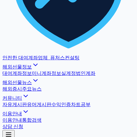
안전한 대여계좌업체
_
퓨처스컨설팅
해외선물정보
대여계좌정보
미니계좌정보
실계정법인계좌
해외선물뉴스
해외증시
주요뉴스
커뮤니티
자유게시판
유머게시판
수익인증
차트공부
이용안내
이용안내
통합검색
상담 신청