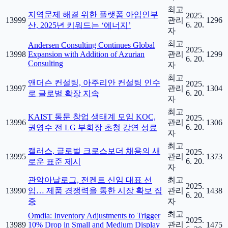
최고
지역문제 해결 위한 플랫폼 아임인부
2025.
13999
관리
1296
6. 20.
산, 2025년 키워드는 ‘에너지’
자
최고
Andersen Consulting Continues Global
2025.
13998
Expansion with Addition of Azurian
관리
1299
6. 20.
Consulting
자
최고
앤더슨 컨설팅, 아주리안 컨설팅 인수
2025.
13997
관리
1304
6. 20.
로 글로벌 확장 지속
자
최고
KAIST 동문 창업 생태계 모임 KOC,
2025.
13996
관리
1306
6. 20.
권영수 전 LG 부회장 초청 강연 성료
자
최고
캘러스, 글로벌 크로스보더 채용의 새
2025.
13995
관리
1373
6. 20.
로운 표준 제시
자
관악아날로그, 전켄트 신임 대표 선
최고
2025.
13990
임… 제품 경쟁력을 통한 시장 확보 집
관리
1438
6. 20.
중
자
최고
Omdia: Inventory Adjustments to Trigger
2025.
13989
10% Drop in Small and Medium Display
관리
1475