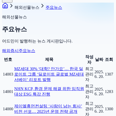
해외선물뉴스
주요뉴스
해외선물뉴스
주요뉴스
어드민이 발행하는 뉴스 게시판입니다.
해외증시
주요뉴스
작성
번호
제목
날짜
조회
자
MZ세대 30% ‘대학? 안가요’… 한국 딜
최고
2025.
14003
로이트 그룹 ‘딜로이트 글로벌 MZ세대
관리
1307
6. 20.
서베이’ 리포트 발행
자
최고
NHN KCP, 환경 문제 해결 위한 임직원
2025.
14001
관리
1283
6. 20.
대상 ESG 특강 진행
자
최고
제이엘휴먼컨설팅 ‘사람이 남는 회사’
2025.
14000
관리
1300
6. 20.
비전 선포… 2025년 운영 전략 공개
자