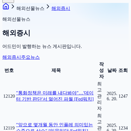
해외선물뉴스
해외증시
해외선물뉴스
해외증시
어드민이 발행하는 뉴스 게시판입니다.
해외증시
주요뉴스
작
번호
제목
성
날짜
조회
자
최
고
"통화정책은 미래를 내다봐야"…'데이
2025.
12120
관
1247
6. 20.
터 기반 판단'서 멀어진 파월 [Fed워치]
리
자
최
고
"앞으로 몇개월 동안 인플레 의미있는
2025.
12119
관
1234
6. 20.
수준으로 상승" [일문일답·Fed워치]