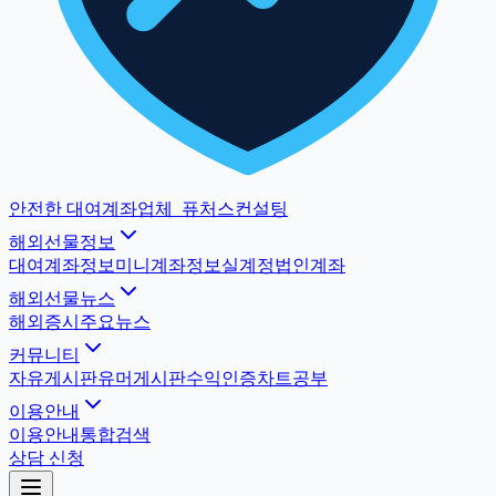
안전한 대여계좌업체
_
퓨처스컨설팅
해외선물정보
대여계좌정보
미니계좌정보
실계정법인계좌
해외선물뉴스
해외증시
주요뉴스
커뮤니티
자유게시판
유머게시판
수익인증
차트공부
이용안내
이용안내
통합검색
상담 신청