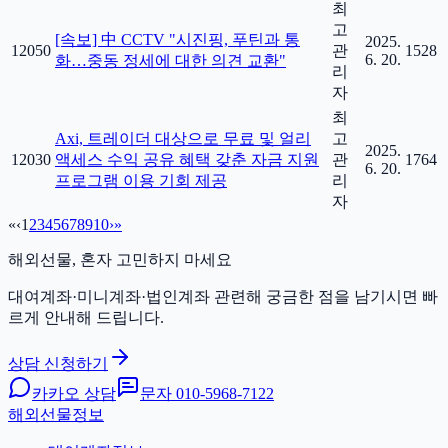
최
고
[속보] 中 CCTV "시진핑, 푸틴과 통
2025.
12050
관
1528
6. 20.
화…중동 정세에 대한 의견 교환"
리
자
최
Axi, 트레이더 대상으로 무료 및 얼리
고
2025.
12030
액세스 수익 공유 혜택 갖춘 자금 지원
관
1764
6. 20.
프로그램 이용 기회 제공
리
자
«
‹
1
2
3
4
5
6
7
8
9
10
›
»
해외선물, 혼자 고민하지 마세요
대여계좌·미니계좌·법인계좌 관련해 궁금한 점을 남기시면 빠
르게 안내해 드립니다.
상담 신청하기
카카오 상담
문자
010-5968-7122
해외선물정보