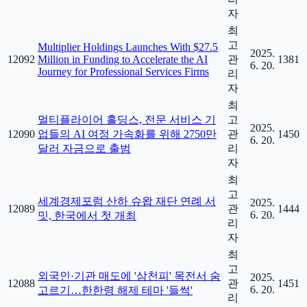
자
최
고
Multiplier Holdings Launches With $27.5
2025.
12092
Million in Funding to Accelerate the AI
관
1381
6. 20.
Journey for Professional Services Firms
리
자
최
멀티플라이어 홀딩스, 전문 서비스 기
고
2025.
12090
업들의 AI 여정 가속화를 위해 2750만
관
1450
6. 20.
달러 자금으로 출범
리
자
최
고
세계경제포럼 산하 슈왑 재단 연례 서
2025.
12089
관
1444
6. 20.
밋, 한국에서 첫 개최
리
자
최
고
외국인·기관 매도에 '삼천피' 목전서 숨
2025.
12088
관
1451
6. 20.
고르기…한한령 해제 테마 '들썩'
리