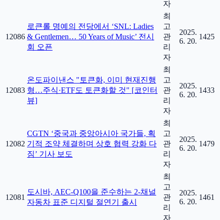
자
최
로큰롤 명예의 전당에서 ‘SNL: Ladies
고
2025.
12086
& Gentlemen… 50 Years of Music’ 전시
관
1425
6. 20.
회 오픈
리
자
최
온도파이낸스 "토큰화, 이미 현재진행
고
2025.
12083
형…주식·ETF도 토큰화할 것" [코인터
관
1433
6. 20.
뷰]
리
자
최
CGTN ‘중국과 중앙아시아 국가들, 획
고
2025.
12082
기적 조약 체결하며 상호 협력 강화 다
관
1479
6. 20.
짐’ 기사 보도
리
자
최
고
도시바, AEC-Q100을 준수하는 2-채널
2025.
12081
관
1461
6. 20.
자동차 표준 디지털 절연기 출시
리
자