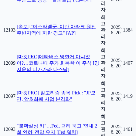
리
자
최
고
[속보] "이스라엘군, 이란 아라크 원전
2025.
12103
관
1384
6. 20.
주변지역에 피란 경고" [AP]
리
자
최
[마켓PRO]메타버스 망한거 아니었
고
2025.
12099
어?…코로나때 주가 회복한 이 주식 [양
관
1407
6. 20.
지윤의 니가가라 나스닥]
리
자
최
고
[마켓PRO] 알고리즘 종목 Pick : "JP모
2025.
12097
관
1419
6. 20.
간, 암호화페 사업 본격화"
리
자
최
고
"불확실성 커"…Fed, 금리 묶고 '연내 2
2025.
12093
관
1461
6. 20.
회 인하' 전망 유지 [Fed 워치]
리