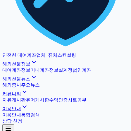
안전한 대여계좌업체
_
퓨처스컨설팅
해외선물정보
대여계좌정보
미니계좌정보
실계정법인계좌
해외선물뉴스
해외증시
주요뉴스
커뮤니티
자유게시판
유머게시판
수익인증
차트공부
이용안내
이용안내
통합검색
상담 신청