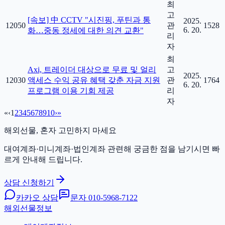
최
고
[속보] 中 CCTV "시진핑, 푸틴과 통
2025.
12050
관
1528
6. 20.
화…중동 정세에 대한 의견 교환"
리
자
최
Axi, 트레이더 대상으로 무료 및 얼리
고
2025.
12030
액세스 수익 공유 혜택 갖춘 자금 지원
관
1764
6. 20.
프로그램 이용 기회 제공
리
자
«
‹
1
2
3
4
5
6
7
8
9
10
›
»
해외선물, 혼자 고민하지 마세요
대여계좌·미니계좌·법인계좌 관련해 궁금한 점을 남기시면 빠
르게 안내해 드립니다.
상담 신청하기
카카오 상담
문자
010-5968-7122
해외선물정보