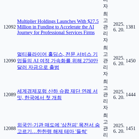
자
최
고
Multiplier Holdings Launches With $27.5
2025.
12092
Million in Funding to Accelerate the AI
관
1381
6. 20.
Journey for Professional Services Firms
리
자
최
멀티플라이어 홀딩스, 전문 서비스 기
고
2025.
12090
업들의 AI 여정 가속화를 위해 2750만
관
1450
6. 20.
달러 자금으로 출범
리
자
최
고
세계경제포럼 산하 슈왑 재단 연례 서
2025.
12089
관
1444
6. 20.
밋, 한국에서 첫 개최
리
자
최
고
외국인·기관 매도에 '삼천피' 목전서 숨
2025.
12088
관
1451
6. 20.
고르기…한한령 해제 테마 '들썩'
리