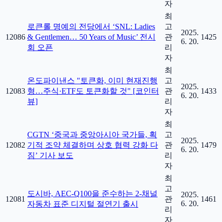
자
최
로큰롤 명예의 전당에서 ‘SNL: Ladies
고
2025.
12086
& Gentlemen… 50 Years of Music’ 전시
관
1425
6. 20.
회 오픈
리
자
최
온도파이낸스 "토큰화, 이미 현재진행
고
2025.
12083
형…주식·ETF도 토큰화할 것" [코인터
관
1433
6. 20.
뷰]
리
자
최
CGTN ‘중국과 중앙아시아 국가들, 획
고
2025.
12082
기적 조약 체결하며 상호 협력 강화 다
관
1479
6. 20.
짐’ 기사 보도
리
자
최
고
도시바, AEC-Q100을 준수하는 2-채널
2025.
12081
관
1461
6. 20.
자동차 표준 디지털 절연기 출시
리
자