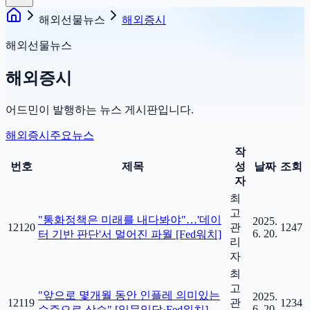
해외선물뉴스
해외증시
해외선물뉴스
해외증시
어드민이 발행하는 뉴스 게시판입니다.
해외증시
주요뉴스
작
번호
제목
성
날짜
조회
자
최
고
"통화정책은 미래를 내다봐야"…'데이
2025.
12120
관
1247
6. 20.
터 기반 판단'서 멀어진 파월 [Fed워치]
리
자
최
고
"앞으로 몇개월 동안 인플레 의미있는
2025.
12119
관
1234
6. 20.
수준으로 상승" [일문일답·Fed워치]