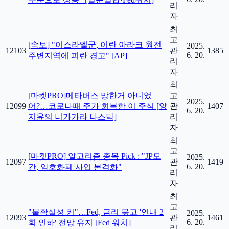
리
자
최
고
[속보] "이스라엘군, 이란 아라크 원전
2025.
12103
관
1385
6. 20.
주변지역에 피란 경고" [AP]
리
자
최
[마켓PRO]메타버스 망한거 아니었
고
2025.
12099
어?…코로나때 주가 회복한 이 주식 [양
관
1407
6. 20.
지윤의 니가가라 나스닥]
리
자
최
고
[마켓PRO] 알고리즘 종목 Pick : "JP모
2025.
12097
관
1419
6. 20.
간, 암호화페 사업 본격화"
리
자
최
고
"불확실성 커"…Fed, 금리 묶고 '연내 2
2025.
12093
관
1461
6. 20.
회 인하' 전망 유지 [Fed 워치]
리