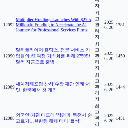
자
최
고
Multiplier Holdings Launches With $27.5
2025.
12092
Million in Funding to Accelerate the AI
관
1381
6. 20.
Journey for Professional Services Firms
리
자
최
멀티플라이어 홀딩스, 전문 서비스 기
고
2025.
12090
업들의 AI 여정 가속화를 위해 2750만
관
1450
6. 20.
달러 자금으로 출범
리
자
최
고
세계경제포럼 산하 슈왑 재단 연례 서
2025.
12089
관
1444
6. 20.
밋, 한국에서 첫 개최
리
자
최
고
외국인·기관 매도에 '삼천피' 목전서 숨
2025.
12088
관
1451
6. 20.
고르기…한한령 해제 테마 '들썩'
리