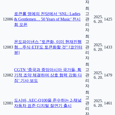
자
최
로큰롤 명예의 전당에서 ‘SNL: Ladies
고
2025.
12086
& Gentlemen… 50 Years of Music’ 전시
관
1425
6. 20.
회 오픈
리
자
최
온도파이낸스 "토큰화, 이미 현재진행
고
2025.
12083
형…주식·ETF도 토큰화할 것" [코인터
관
1433
6. 20.
뷰]
리
자
최
CGTN ‘중국과 중앙아시아 국가들, 획
고
2025.
12082
기적 조약 체결하며 상호 협력 강화 다
관
1479
6. 20.
짐’ 기사 보도
리
자
최
고
도시바, AEC-Q100을 준수하는 2-채널
2025.
12081
관
1461
6. 20.
자동차 표준 디지털 절연기 출시
리
자