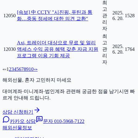
최
고
[속보] 中 CCTV "시진핑, 푸틴과 통
2025.
12050
관
1528
6. 20.
화…중동 정세에 대한 의견 교환"
리
자
최
Axi, 트레이더 대상으로 무료 및 얼리
고
2025.
12030
액세스 수익 공유 혜택 갖춘 자금 지원
관
1764
6. 20.
프로그램 이용 기회 제공
리
자
«
‹
1
2
3
4
5
6
7
8
9
10
›
»
해외선물, 혼자 고민하지 마세요
대여계좌·미니계좌·법인계좌 관련해 궁금한 점을 남기시면 빠
르게 안내해 드립니다.
상담 신청하기
카카오 상담
문자
010-5968-7122
해외선물정보