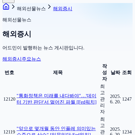
해외선물뉴스
해외증시
해외선물뉴스
해외증시
어드민이 발행하는 뉴스 게시판입니다.
해외증시
주요뉴스
작
번호
제목
성
날짜
조회
자
최
고
"통화정책은 미래를 내다봐야"…'데이
2025.
12120
관
1247
6. 20.
터 기반 판단'서 멀어진 파월 [Fed워치]
리
자
최
고
"앞으로 몇개월 동안 인플레 의미있는
2025.
12119
관
1234
6. 20.
수준으로 상승" [일문일답·Fed워치]