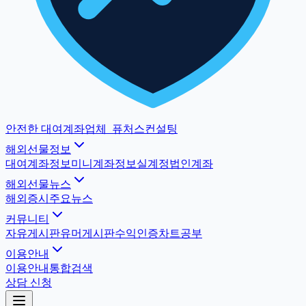
안전한 대여계좌업체
_
퓨처스컨설팅
해외선물정보
대여계좌정보
미니계좌정보
실계정법인계좌
해외선물뉴스
해외증시
주요뉴스
커뮤니티
자유게시판
유머게시판
수익인증
차트공부
이용안내
이용안내
통합검색
상담 신청