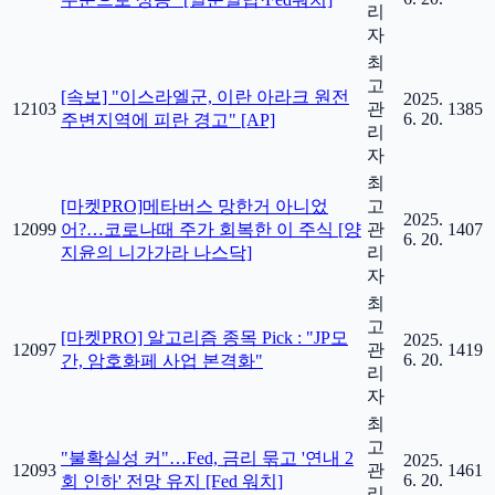
리
자
최
고
[속보] "이스라엘군, 이란 아라크 원전
2025.
12103
관
1385
6. 20.
주변지역에 피란 경고" [AP]
리
자
최
[마켓PRO]메타버스 망한거 아니었
고
2025.
12099
어?…코로나때 주가 회복한 이 주식 [양
관
1407
6. 20.
지윤의 니가가라 나스닥]
리
자
최
고
[마켓PRO] 알고리즘 종목 Pick : "JP모
2025.
12097
관
1419
6. 20.
간, 암호화페 사업 본격화"
리
자
최
고
"불확실성 커"…Fed, 금리 묶고 '연내 2
2025.
12093
관
1461
6. 20.
회 인하' 전망 유지 [Fed 워치]
리