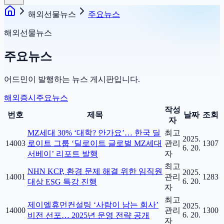
해외선물뉴스
주요뉴스
해외선물뉴스
주요뉴스
어드민이 발행하는 뉴스 게시판입니다.
해외증시
주요뉴스
작성
번호
제목
날짜
조회
자
MZ세대 30% ‘대학? 안가요’… 한국 딜
최고
2025.
14003
로이트 그룹 ‘딜로이트 글로벌 MZ세대
관리
1307
6. 20.
서베이’ 리포트 발행
자
최고
NHN KCP, 환경 문제 해결 위한 임직원
2025.
14001
관리
1283
6. 20.
대상 ESG 특강 진행
자
최고
제이엘휴먼컨설팅 ‘사람이 남는 회사’
2025.
14000
관리
1300
6. 20.
비전 선포… 2025년 운영 전략 공개
자