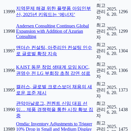
최고
지역문제 해결 위한 플랫폼 아임인부
2025.
13999
관리
1296
6. 20.
산, 2025년 키워드는 ‘에너지’
자
최고
Andersen Consulting Continues Global
2025.
13998
Expansion with Addition of Azurian
관리
1299
6. 20.
Consulting
자
최고
앤더슨 컨설팅, 아주리안 컨설팅 인수
2025.
13997
관리
1304
6. 20.
로 글로벌 확장 지속
자
최고
KAIST 동문 창업 생태계 모임 KOC,
2025.
13996
관리
1306
6. 20.
권영수 전 LG 부회장 초청 강연 성료
자
최고
캘러스, 글로벌 크로스보더 채용의 새
2025.
13995
관리
1373
6. 20.
로운 표준 제시
자
관악아날로그, 전켄트 신임 대표 선
최고
2025.
13990
임… 제품 경쟁력을 통한 시장 확보 집
관리
1438
6. 20.
중
자
최고
Omdia: Inventory Adjustments to Trigger
2025.
13989
10% Drop in Small and Medium Display
관리
1475