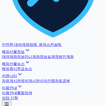
안전한 대여계좌업체
_
퓨처스컨설팅
해외선물정보
대여계좌정보
미니계좌정보
실계정법인계좌
해외선물뉴스
해외증시
주요뉴스
커뮤니티
자유게시판
유머게시판
수익인증
차트공부
이용안내
이용안내
통합검색
상담 신청