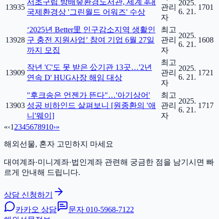
서초구립 방배숲환경도서관, 세계 4대
2025.
13935
관리
1701
6. 21.
국제환경상 '그린월드 어워즈' 수상
자
‘2025년 Better里 인구감소지역 생활인
최고
2025.
13928
구 충전 지원사업’ 참여 기업 6월 27일
관리
1608
6. 21.
까지 모집
자
최고
작년 'C'도 못 받은 公기관 13곳…'2년
2025.
13909
관리
1721
6. 21.
연속 D' HUG사장 해임 대상
자
"후크송은 언젠가 뜬다"…'아기상어'
최고
2025.
13903
성공 비하인드 살펴보니 [원종환의 '애
관리
1717
6. 21.
니'웨이]
자
«
‹
1
2
3
4
5
6
7
8
9
10
›
»
해외선물, 혼자 고민하지 마세요
대여계좌·미니계좌·법인계좌 관련해 궁금한 점을 남기시면 빠
르게 안내해 드립니다.
상담 신청하기
카카오 상담
문자
010-5968-7122