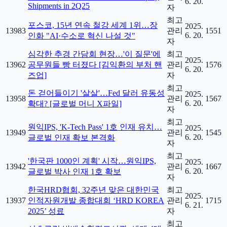
6. 20.
Shipments in 2Q25
자
최고
포스코, 15년 연속 철강 세계 1위…장
2025.
13983
관리
1551
6. 20.
인화 "AI·수소로 혁신 나설 것"
자
심각한 추경 간담회 현장…'이 질문'에
최고
2025.
13962
공무원들 빵 터졌다 [김익환의 부처 핸
관리
1576
6. 20.
즈업]
자
최고
돈 걷어들이기 '살살'…Fed 달러 유동성
2025.
13958
관리
1567
6. 20.
확대? [글로벌 머니 X파일]
자
최고
원익IPS, 'K-Tech Pass' 1호 인재 유치…
2025.
13949
관리
1545
6. 20.
글로벌 인재 확보 본격화
자
최고
'한국판 1000인 계획' 시작…원익IPS,
2025.
13942
관리
1667
6. 20.
글로벌 박사 인재 1호 확보
자
한국HRD협회, 32주년 맞은 대한민국
최고
2025.
13937
인적자원개발 종합대회 ‘HRD KOREA
관리
1715
6. 21.
2025’ 성료
자
최고